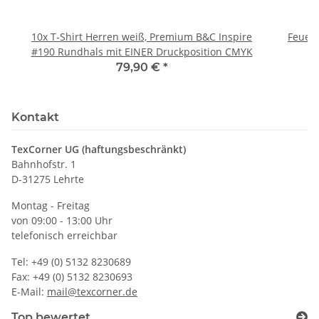
10x T-Shirt Herren weiß, Premium B&C Inspire
Feuerwe
#190 Rundhals mit EINER Druckposition CMYK
79,90 €
*
Kontakt
TexCorner UG (haftungsbeschränkt)
Bahnhofstr. 1
D-31275 Lehrte
Montag - Freitag
von 09:00 - 13:00 Uhr
telefonisch erreichbar
Tel: +49 (0) 5132 8230689
Fax: +49 (0) 5132 8230693
E-Mail:
mail@texcorner.de
Top bewertet