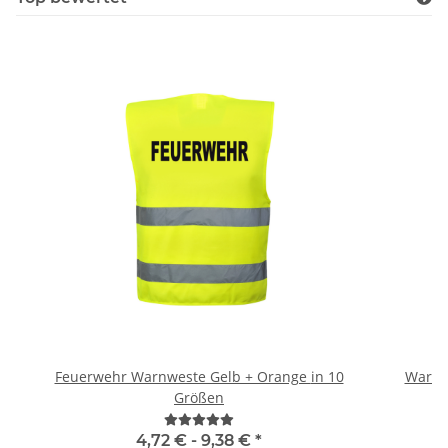
Feuerwehr Warnweste Gelb + Orange in 10
Warnwe
Größen
4,72 € -
9,38 €
*