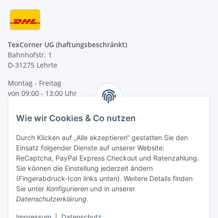
TexCorner UG (haftungsbeschränkt)
Bahnhofstr. 1
D-31275 Lehrte
Montag - Freitag
von 09:00 - 13:00 Uhr
telefonisch erreichbar
Wie wir Cookies & Co nutzen
Tel: +49 (0) 5132 8230689
Fax: +49 (0) 5132 8230693
Durch Klicken auf „Alle akzeptieren“ gestatten Sie den
E-Mail:
mail@texcorner.de
Einsatz folgender Dienste auf unserer Website:
ReCaptcha, PayPal Express Checkout und Ratenzahlung.
Sie können die Einstellung jederzeit ändern
(Fingerabdruck-Icon links unten). Weitere Details finden
Sie unter
Konfigurieren
und in unserer
Datenschutzerklärung
.
Impressum
|
Datenschutz