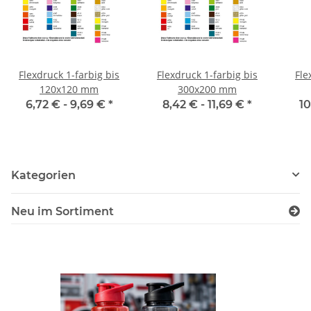
Flexdruck 1-farbig bis
Flexdruck 1-farbig bis
Fle
120x120 mm
300x200 mm
6,72 € -
9,69 €
*
8,42 € -
11,69 €
*
10
Kategorien
Neu im Sortiment