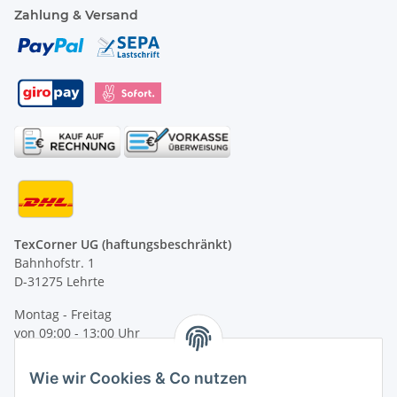
Zahlung & Versand
TexCorner UG (haftungsbeschränkt)
Bahnhofstr. 1
D-31275 Lehrte
Montag - Freitag
von 09:00 - 13:00 Uhr
telefonisch erreichbar
Wie wir Cookies & Co nutzen
Tel: +49 (0) 5132 8230689