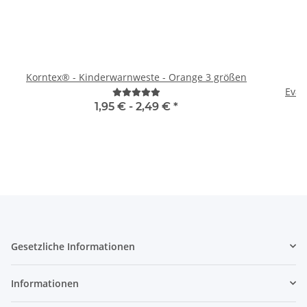
Korntex® - Kinderwarnweste - Orange 3 größen
H
1,95 € -
2,49 €
*
Gesetzliche Informationen
Informationen