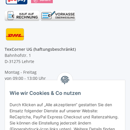
TexCorner UG (haftungsbeschränkt)
Bahnhofstr. 1
D-31275 Lehrte
Montag - Freitag
von 09:00 - 13:00 Uhr
telefonisch erreichbar
Wie wir Cookies & Co nutzen
Tel: +49 (0) 5132 8230689
Fax: +49 (0) 5132 8230693
Durch Klicken auf „Alle akzeptieren“ gestatten Sie den
E-Mail:
mail@texcorner.de
Einsatz folgender Dienste auf unserer Website:
ReCaptcha, PayPal Express Checkout und Ratenzahlung.
Sie können die Einstellung jederzeit ändern
(Fingerabdruck-Icon links unten). Weitere Details finden