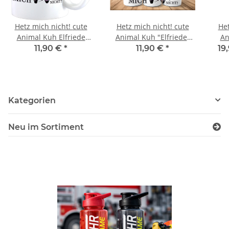
Hetz mich nicht! cute
Hetz mich nicht! cute
Het
Animal Kuh Elfriede
Animal Kuh "Elfriede"
An
Design Büro Kaffee
Tumbler Trinkflasche
Editio
11,90 €
*
11,90 €
*
19
Teetasse
Kategorien
Neu im Sortiment