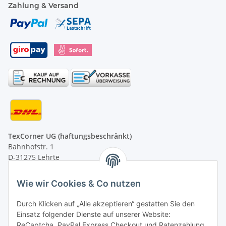
Zahlung & Versand
TexCorner UG (haftungsbeschränkt)
Bahnhofstr. 1
D-31275 Lehrte
Montag - Freitag
Wie wir Cookies & Co nutzen
von 09:00 - 13:00 Uhr
telefonisch erreichbar
Durch Klicken auf „Alle akzeptieren“ gestatten Sie den
Einsatz folgender Dienste auf unserer Website:
Tel: +49 (0) 5132 8230689
ReCaptcha, PayPal Express Checkout und Ratenzahlung.