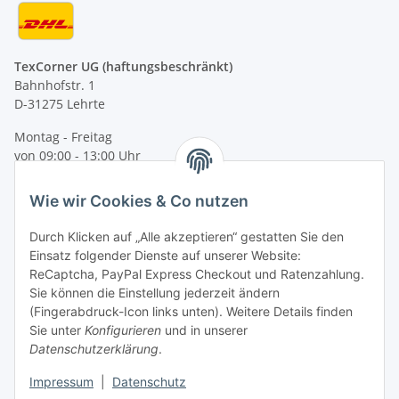
TexCorner UG (haftungsbeschränkt)
Bahnhofstr. 1
D-31275 Lehrte
Montag - Freitag
von 09:00 - 13:00 Uhr
telefonisch erreichbar
Wie wir Cookies & Co nutzen
Tel: +49 (0) 5132 8230689
Fax: +49 (0) 5132 8230693
Durch Klicken auf „Alle akzeptieren“ gestatten Sie den
E-Mail:
mail@texcorner.de
Einsatz folgender Dienste auf unserer Website:
ReCaptcha, PayPal Express Checkout und Ratenzahlung.
Sie können die Einstellung jederzeit ändern
(Fingerabdruck-Icon links unten). Weitere Details finden
Sie unter
Konfigurieren
und in unserer
Datenschutzerklärung
.
Impressum
|
Datenschutz