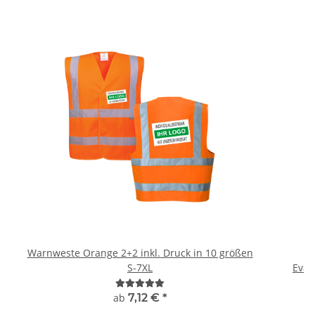
Warnweste Orange 2+2 inkl. Druck in 10 größen
H
S-7XL
ab
7,12 €
*