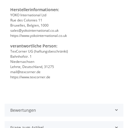
Herstellerinformationen:
YOKO International Ltd
Rue des Colonies 11
Bruxelles, Belgien, 1000
sales@yokointernational.co.uk
https://www.yokointernational.co.uk
verantwortliche Person:
TexCorner UG (haftungsbeschränkt)
Bahnhofstr. 1
Niedersachsen
Lehrte, Deutschland, 31275
mail@texcorner.de
https://www.texcorner.de
Bewertungen
Frage zum Artikel