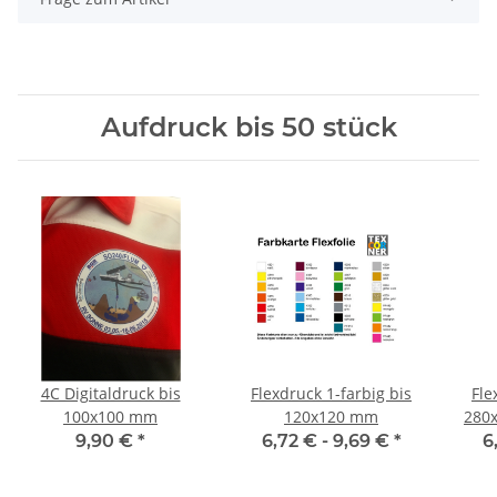
Aufdruck bis 50 stück
4C Digitaldruck bis
Flexdruck 1-farbig bis
Fle
100x100 mm
120x120 mm
280x
9,90 €
*
6,72 € -
9,69 €
*
6