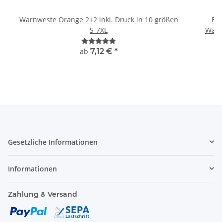
Warnweste Orange 2+2 inkl. Druck in 10 größen
Br
S-7XL
Warn
ab
7,12 €
*
Gesetzliche Informationen
Informationen
Zahlung & Versand