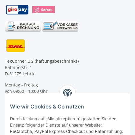
TexCorner UG (haftungsbeschränkt)
Bahnhofstr. 1
D-31275 Lehrte
Montag - Freitag
von 09:00 - 13:00 Uhr
telefonisch erreichbar
Wie wir Cookies & Co nutzen
Tel: +49 (0) 5132 8230689
Fax: +49 (0) 5132 8230693
Durch Klicken auf „Alle akzeptieren“ gestatten Sie den
E-Mail:
mail@texcorner.de
Einsatz folgender Dienste auf unserer Website:
ReCaptcha, PayPal Express Checkout und Ratenzahlung.