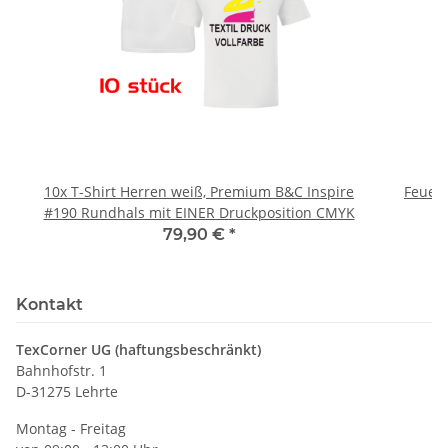
10x T-Shirt Herren weiß, Premium B&C Inspire
Feuerwe
#190 Rundhals mit EINER Druckposition CMYK
79,90 €
*
Kontakt
TexCorner UG (haftungsbeschränkt)
Bahnhofstr. 1
D-31275 Lehrte
Montag - Freitag