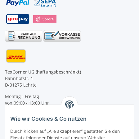
TexCorner UG (haftungsbeschränkt)
Bahnhofstr. 1
D-31275 Lehrte
Montag - Freitag
von 09:00 - 13:00 Uhr
telefonisch erreichbar
Wie wir Cookies & Co nutzen
Tel: +49 (0) 5132 8230689
Fax: +49 (0) 5132 8230693
Durch Klicken auf „Alle akzeptieren“ gestatten Sie den
E-Mail:
mail@texcorner.de
Einsatz folgender Dienste auf unserer Website: