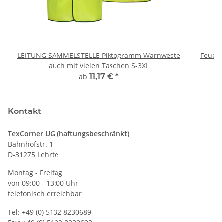
LEITUNG SAMMELSTELLE Piktogramm Warnweste
Feuerwe
auch mit vielen Taschen S-3XL
ab
11,17 €
*
Kontakt
TexCorner UG (haftungsbeschränkt)
Bahnhofstr. 1
D-31275 Lehrte
Montag - Freitag
von 09:00 - 13:00 Uhr
telefonisch erreichbar
Tel: +49 (0) 5132 8230689