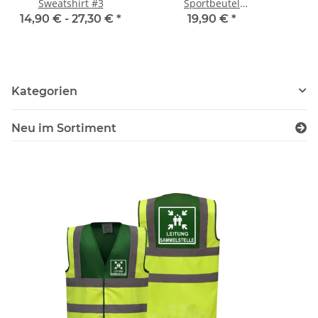
Sweatshirt #3
Sportbeutel
inkl.Wunschname
i
14,90 € -
27,30 €
*
19,90 €
*
Design FWJ1 Neongelb
Des
Kategorien
Neu im Sortiment