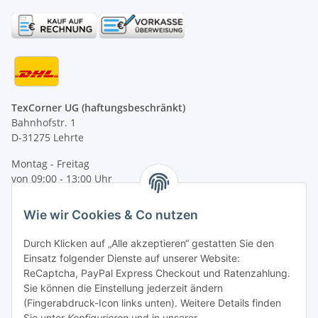
TexCorner UG (haftungsbeschränkt)
Bahnhofstr. 1
D-31275 Lehrte
Montag - Freitag
von 09:00 - 13:00 Uhr
telefonisch erreichbar
Wie wir Cookies & Co nutzen
Tel: +49 (0) 5132 8230689
Fax: +49 (0) 5132 8230693
Durch Klicken auf „Alle akzeptieren“ gestatten Sie den
E-Mail:
mail@texcorner.de
Einsatz folgender Dienste auf unserer Website:
ReCaptcha, PayPal Express Checkout und Ratenzahlung.
Sie können die Einstellung jederzeit ändern
(Fingerabdruck-Icon links unten). Weitere Details finden
Sie unter
Konfigurieren
und in unserer