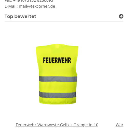
Fax: +49 (0) 5132 8230693
E-Mail:
mail@texcorner.de
Top bewertet
Feuerwehr Warnweste Gelb + Orange in 10
Warnwe