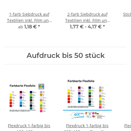
1-farb Siebdruck auf
2-farb Siebdruck auf
Stic
Textilien inkl. Film und
Textilien inkl. Film und
Sieberstellung
Sieberstellung
ab
1,18 €
*
1,77 € -
4,17 €
*
Aufdruck bis 50 stück
Flexdruck 1-farbig bis
Flexdruck 1-farbig bis
Fle