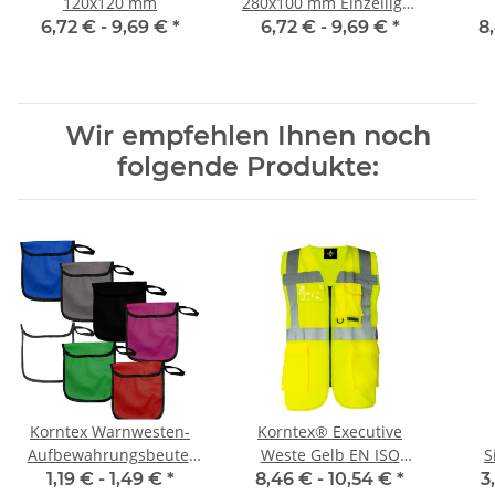
120x120 mm
280x100 mm Einzeiliger
Druck
6,72 € -
9,69 €
*
6,72 € -
9,69 €
*
8
Wir empfehlen Ihnen noch
folgende Produkte:
Korntex Warnwesten-
Korntex® Executive
Aufbewahrungsbeutel
Weste Gelb EN ISO
S
farbig
20471:2013 in 10 Größen
War
1,19 € -
1,49 €
*
8,46 € -
10,54 €
*
3