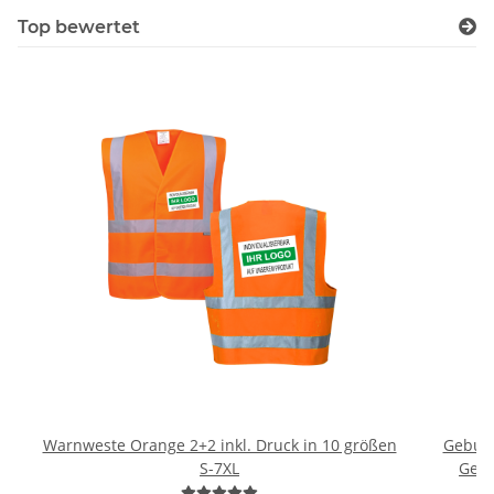
Top bewertet
Warnweste Orange 2+2 inkl. Druck in 10 größen
Geburts
S-7XL
Gebu