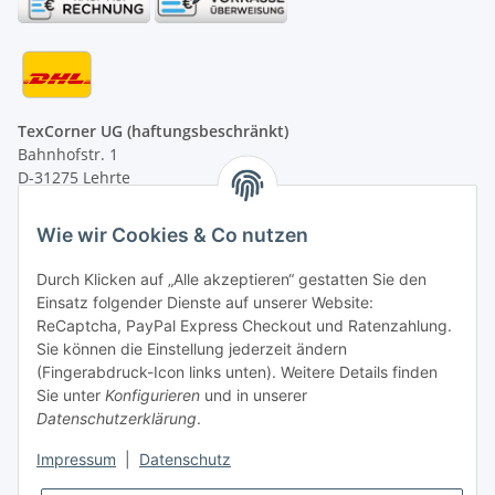
TexCorner UG (haftungsbeschränkt)
Bahnhofstr. 1
D-31275 Lehrte
Montag - Freitag
Wie wir Cookies & Co nutzen
von 09:00 - 13:00 Uhr
telefonisch erreichbar
Durch Klicken auf „Alle akzeptieren“ gestatten Sie den
Einsatz folgender Dienste auf unserer Website:
Tel: +49 (0) 5132 8230689
ReCaptcha, PayPal Express Checkout und Ratenzahlung.
Fax: +49 (0) 5132 8230693
Sie können die Einstellung jederzeit ändern
E-Mail:
mail@texcorner.de
(Fingerabdruck-Icon links unten). Weitere Details finden
Sie unter
Konfigurieren
und in unserer
Datenschutzerklärung
.
Impressum
|
Datenschutz