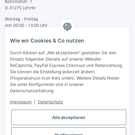
Bahnhofstr. 1
D-31275 Lehrte
Montag - Freitag
von 09:00 - 13:00 Uhr
telefonisch erreichbar
Wie wir Cookies & Co nutzen
Tel: +49 (0) 5132 8230689
Fax: +49 (0) 5132 8230693
Durch Klicken auf „Alle akzeptieren“ gestatten Sie den
E-Mail:
mail@texcorner.de
Einsatz folgender Dienste auf unserer Website:
ReCaptcha, PayPal Express Checkout und Ratenzahlung.
Sie können die Einstellung jederzeit ändern
(Fingerabdruck-Icon links unten). Weitere Details finden
Sie unter
Konfigurieren
und in unserer
Datenschutzerklärung
.
Impressum
|
Datenschutz
Vertrag widerrufen
Alle akzeptieren
Konfigurieren