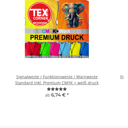
Signalweste / Funktionsweste / Warnweste
Feue
Standard inkl. Premium CMYK + weiß druck
ab
6,74 €
*