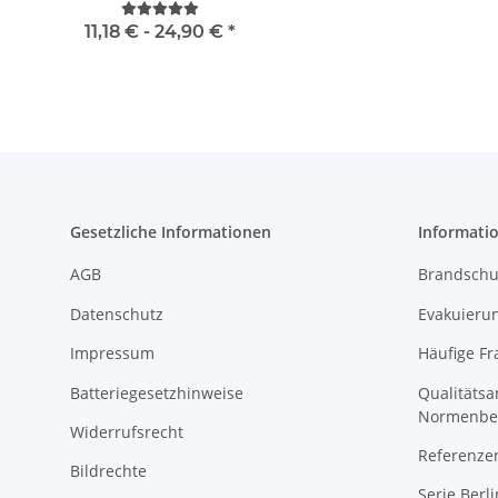
mit vielen Taschen S-3XL
"BRAND22 Linie"
11,18 € -
24,90 €
*
9,90 € -
12,90
Gesetzliche Informationen
Informati
AGB
Brandschu
Datenschutz
Evakuierun
Impressum
Häufige Fr
Batteriegesetzhinweise
Qualitäts
Normenbe
Widerrufsrecht
Referenze
Bildrechte
Serie Berli