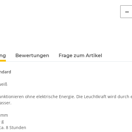
ung
Bewertungen
Frage zum Artikel
weiß,
LEITUNG SAMMELSTELLE
Feuerwehr T
e #190
Piktogramm Warnweste auch mit
farbig 10
NER
vielen Taschen S-3XL
Wun
ab
11,17 €
*
7,99 €
andard
MYK
weiß
nktionieren ohne elektrische Energie. Die Leuchtkraft wird durch e
asser.
0 mm
 g
ca. 8 Stunden