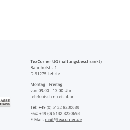
n Taschen S-3XL
D22 Linie"
 -
24,90 €
*
9,90 € -
12,90 €
*
TexCorner UG (haftungsbeschränkt)
Bahnhofstr. 1
D-31275 Lehrte
Montag - Freitag
von 09:00 - 13:00 Uhr
telefonisch erreichbar
Tel: +49 (0) 5132 8230689
Fax: +49 (0) 5132 8230693
E-Mail:
mail@texcorner.de