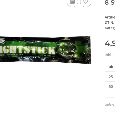
8 
Artik
GTIN:
Kateg
4,
inkl. 
ab
25
50
Lieferz