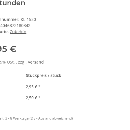
Stunden
elnummer:
KL-1520
4046872180842
orie:
Zubehör
95 €
19% USt. , zzgl.
Versand
Stückpreis / stück
2,95 €
*
2,50 €
*
eit:
3 - 8 Werktage
(DE - Ausland abweichend)