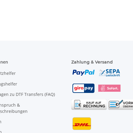
Karneval, Männertag
mit viele
"BRAN
 €
*
9,59 € -
13,99 €
*
11,18 €
onen
Zahlung & Versand
tzhelfer
gshelfer
agen zu DTF Transfers (FAQ)
anspruch &
schreibungen
n
n