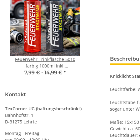
Beschreib
Feuerwehr Trinkflasche 5010
10x T-Shirt Herren 
farbig 1000ml inkl.
Premium B&C Inspir
Wunschnamen
Rundhals mit EI
7,99 € -
14,99 €
*
79,90 €
*
Knicklicht St
Druckposition C
Leuchtfarbe: 
Kontakt
Leuchtstäbe fu
TexCorner UG (haftungsbeschränkt)
sogar unter W
Bahnhofstr. 1
D-31275 Lehrte
Maße: 15x15
Gewicht ca. 60
Montag - Freitag
Leuchtdauer: 
von 09:00 - 13:00 Uhr