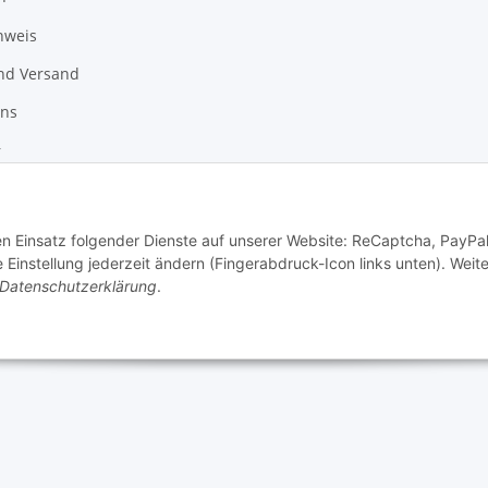
nweis
nd Versand
uns
r
den Einsatz folgender Dienste auf unserer Website: ReCaptcha, PayPa
instellung jederzeit ändern (Fingerabdruck-Icon links unten). Weit
Datenschutzerklärung
.
Vertrag widerrufen