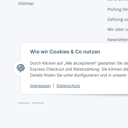
Sitemap
Pishing Hi
Zahlung u
Wir über 
Newslette
Wie wir Cookies & Co nutzen
Durch Klicken auf „Alle akzeptieren“ gestatten Sie 
Express Checkout und Ratenzahlung. Sie können die E
Details finden Sie unter
Konfigurieren
und in unserer
Impressum
|
Datenschutz
* Alle Preise inkl. gesetzlicher USt., zzgl.
Versand