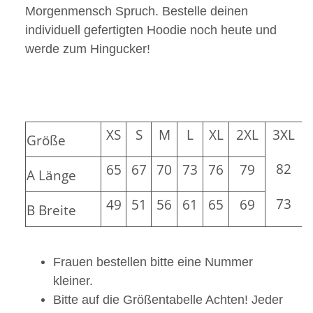
Morgenmensch Spruch. Bestelle deinen
individuell gefertigten Hoodie noch heute und
werde zum Hingucker!
XS
S
M
L
XL
2XL
3XL
Größe
82
65
67
70
73
76
79
A Länge
73
49
51
56
61
65
69
B Breite
Frauen bestellen bitte eine Nummer
kleiner.
Bitte auf die Größentabelle Achten! Jeder