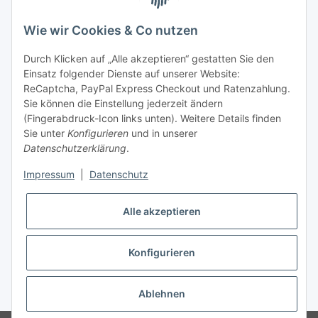
telefonisch erreichbar
Wie wir Cookies & Co nutzen
Tel: +49 (0) 5132 8230689
Fax: +49 (0) 5132 8230693
Durch Klicken auf „Alle akzeptieren“ gestatten Sie den
E-Mail:
mail@texcorner.de
Einsatz folgender Dienste auf unserer Website:
ReCaptcha, PayPal Express Checkout und Ratenzahlung.
Sie können die Einstellung jederzeit ändern
(Fingerabdruck-Icon links unten). Weitere Details finden
Sie unter
Konfigurieren
und in unserer
Datenschutzerklärung
.
Impressum
|
Datenschutz
Vertrag widerrufen
Alle akzeptieren
Konfigurieren
* Alle Preise inkl. gesetzlicher USt., zzgl.
Versand
Ablehnen