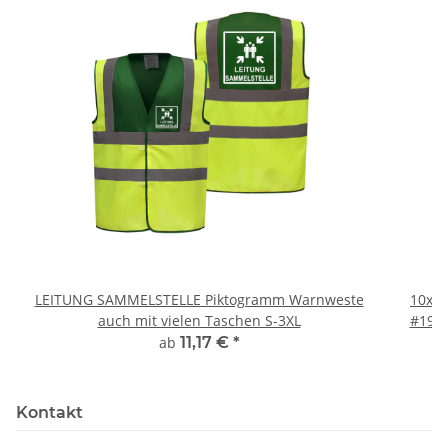
LEITUNG SAMMELSTELLE Piktogramm Warnweste
10x T
auch mit vielen Taschen S-3XL
#190 
ab
11,17 €
*
Kontakt