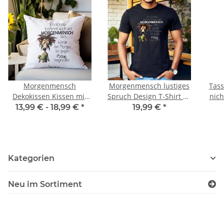
Morgenmensch
Morgenmensch lustiges
Tass
Dekokissen Kissen mit
Spruch Design T-Shirt by
nich
Aufdruck Super Soft
Funnywords
ein
13,99 € -
18,99 €
*
19,99 €
*
Kissen
Kategorien
Neu im Sortiment