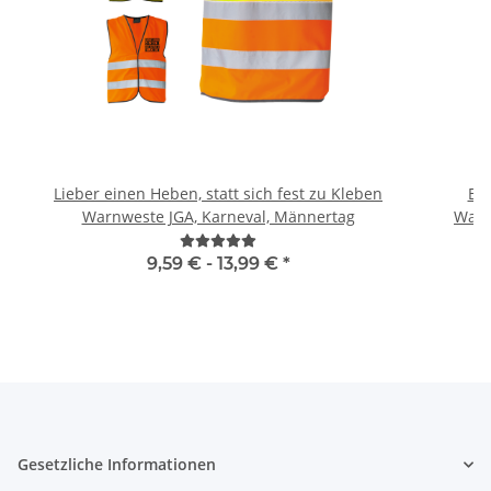
Lieber einen Heben, statt sich fest zu Kleben
Br
Warnweste JGA, Karneval, Männertag
Warn
9,59 € -
13,99 €
*
Gesetzliche Informationen