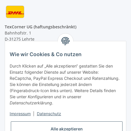
TexCorner UG (haftungsbeschränkt)
Bahnhofstr. 1
D-31275 Lehrte
Montag - Freitag
Wie wir Cookies & Co nutzen
von 09:00 - 13:00 Uhr
telefonisch erreichbar
Durch Klicken auf „Alle akzeptieren“ gestatten Sie den
Einsatz folgender Dienste auf unserer Website:
Tel: +49 (0) 5132 8230689
ReCaptcha, PayPal Express Checkout und Ratenzahlung.
Fax: +49 (0) 5132 8230693
Sie können die Einstellung jederzeit ändern
E-Mail:
mail@texcorner.de
(Fingerabdruck-Icon links unten). Weitere Details finden
Sie unter
Konfigurieren
und in unserer
Datenschutzerklärung
.
Impressum
|
Datenschutz
Vertrag widerrufen
Alle akzeptieren