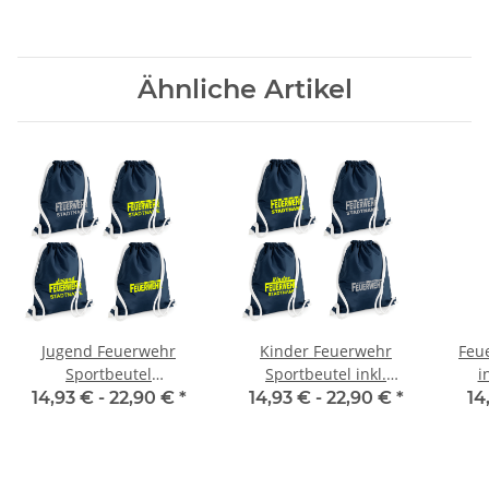
Kaffeetasse Teetasse
Kaffeebecher
Ähnliche Artikel
Jugend Feuerwehr
Kinder Feuerwehr
Feu
Sportbeutel
Sportbeutel inkl.
i
inkl.Wunschname
Wunschname
14,93 € -
22,90 €
*
14,93 € -
22,90 €
*
14