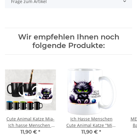
Frage zum Artikel
Wir empfehlen Ihnen noch
folgende Produkte:
Cute Animal Katze Mia-
Ich Hasse Menschen
ME
Ich hasse Menschen -
Cute Animal Katze "Mia"
B
MAGIC WOW
Teebecher -
11,90 €
*
11,90 €
*