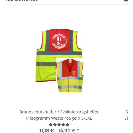
Brandschutzhelfer / Evakuierungshelfer
Sig
Piktogramm Weste rot/gelb S-3XL
11,18 € -
14,90 €
*