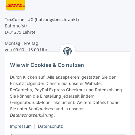
TexCorner UG (haftungsbeschränkt)
Bahnhofstr. 1
D-31275 Lehrte
Montag - Freitag
von 09:00 - 13:00 Uhr
telefonisch erreichbar
Wie wir Cookies & Co nutzen
Tel: +49 (0) 5132 8230689
Fax: +49 (0) 5132 8230693
Durch Klicken auf „Alle akzeptieren“ gestatten Sie den
E-Mail:
mail@texcorner.de
Einsatz folgender Dienste auf unserer Website:
ReCaptcha, PayPal Express Checkout und Ratenzahlung.
Sie können die Einstellung jederzeit ändern
(Fingerabdruck-Icon links unten). Weitere Details finden
Sie unter
Konfigurieren
und in unserer
Datenschutzerklärung
.
Impressum
|
Datenschutz