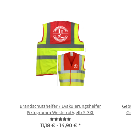
Brandschutzhelfer / Evakuierungshelfer
Geburts
Piktogramm Weste rot/gelb S-3XL
Gebu
11,18 € -
14,90 €
*