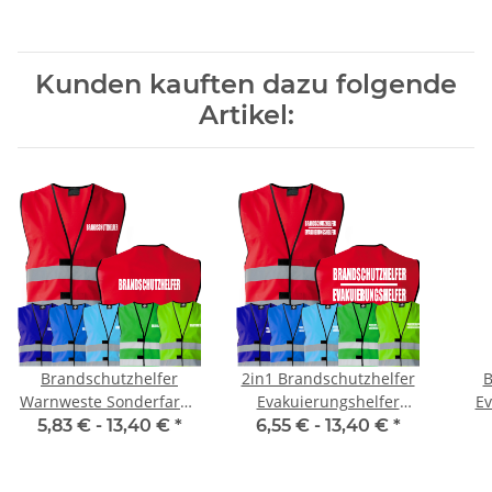
Kunden kauften dazu folgende
Artikel:
Brandschutzhelfer
2in1 Brandschutzhelfer
B
Warnweste Sonderfarbe
Evakuierungshelfer
Ev
in 7 größen und 6
Warnweste Sonderfarbe
TA
5,83 € -
13,40 €
*
6,55 € -
13,40 €
*
farben
in 7 größen