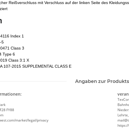
cher Reißverschluss mit Verschluss auf der linken Seite des Kleidungs
ziert
n
n1
Brandschutzhelfer
Feuerwehr 
r /
Evakuierungshelfer Piktogramm
4116 Index 1
Executive Weste rot/gelb mit
-5
vielen Taschen S-3XL
 €
*
15,92 € -
19,90 €
*
4,72 
0471 Class 3
4 Type 6
019 Class 3:1 X
EA 107-2015 SUPPLEMENTAL CLASS E
Angaben zur Produkts
ormationen:
veran
TexCor
Park
Bahnho
 F28 FY88
Nieder
om
Lehrte
west.com/market/legal/privacy
mail@t
https: