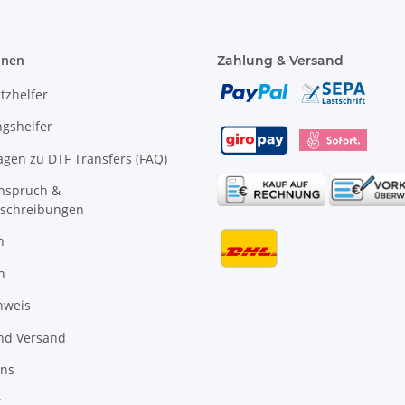
onen
Zahlung & Versand
tzhelfer
gshelfer
agen zu DTF Transfers (FAQ)
anspruch &
schreibungen
n
n
nweis
nd Versand
uns
r