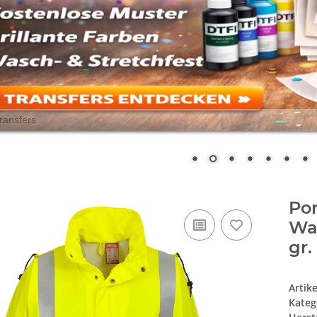
Po
Wa
gr.
Artik
Kateg