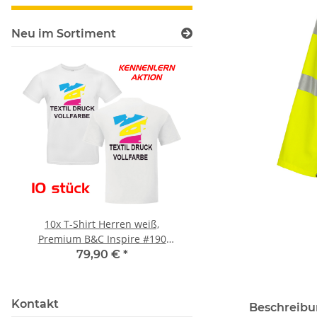
Neu im Sortiment
10x T-Shirt Herren weiß,
Feuerwehr Trinkflasc
Premium B&C Inspire #190
farbig 1000ml inkl.
Rundhals mit EINER
Wunschname
79,90 €
*
7,99 € -
14,99
Druckposition CMYK
Kontakt
Beschreib