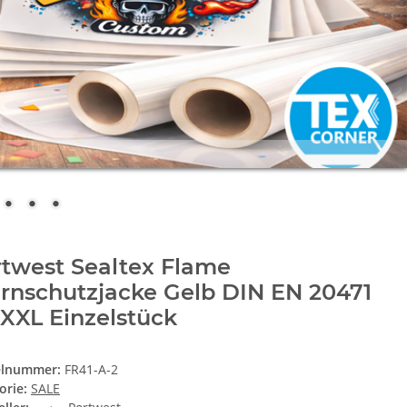
rtwest Sealtex Flame
rnschutzjacke Gelb DIN EN 20471
 XXL Einzelstück
elnummer:
FR41-A-2
orie:
SALE