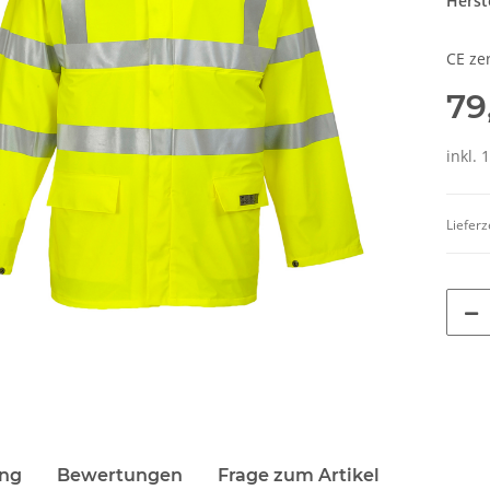
Herste
CE zer
79
inkl. 
Lieferz
he 5010
LEITUNG SAMMELSTELLE
10x T-Shi
Piktogramm Warnweste auch mit
Premium B
n
vielen Taschen S-3XL
Rundha
 €
*
ab
11,17 €
*
79
Druckp
ung
Bewertungen
Frage zum Artikel