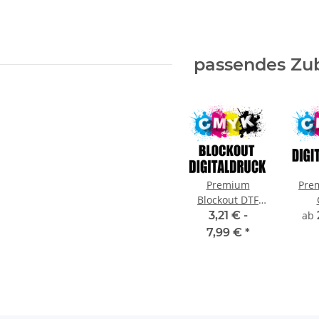
passendes Zu
Premium
Pre
Blockout DTF
Digitaldruck
Dig
3,21 € -
ab
CMYK
7,99 €
*