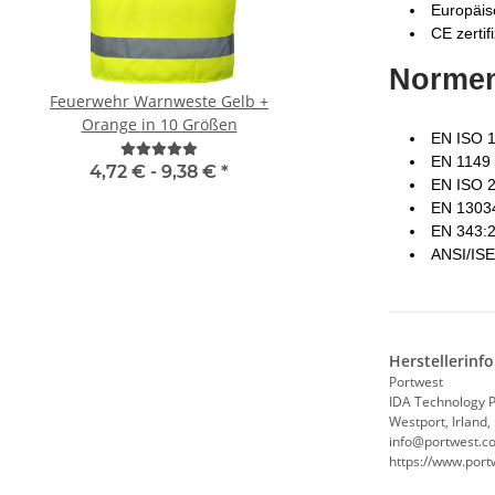
Europäis
CE zertifi
Norme
Feuerwehr Warnweste Gelb +
Hochwertige 2 i
Orange in 10 Größen
Brandschutzhelfe
EN ISO 1
Evakuierungshelfer Warnweste
EN 1149 
in 10 größen
4,72 € -
9,38 €
*
4,90 € -
10,70
EN ISO 2
EN 1303
EN 343:2
ANSI/IS
Herstellerinf
Portwest
IDA Technology 
Westport, Irland,
info@portwest.c
https://www.port