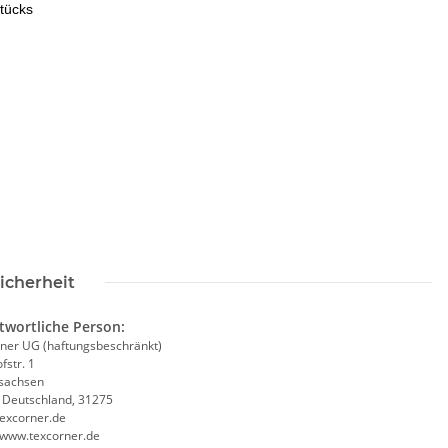
stücks
Warnweste Gelb +
Hochwertige 2 in1
Orange in 10 Größen
Brandschutzhelfer /
Eva
Evakuierungshelfer Warnweste
Ex
in 10 größen
€ -
9,38 €
*
4,90 € -
10,70 €
*
icherheit
twortliche Person:
ner UG (haftungsbeschränkt)
fstr. 1
sachsen
, Deutschland, 31275
excorner.de
//www.texcorner.de