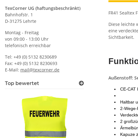
TexCorner UG (haftungsbeschränkt)
FR41 Sealtex 
Bahnhofstr. 1
D-31275 Lehrte
Diese leichte
eine verdeckte
Montag - Freitag
Sichtbarkeit.
von 09:00 - 13:00 Uhr
telefonisch erreichbar
Tel: +49 (0) 5132 8230689
Funkti
Fax: +49 (0) 5132 8230693
E-Mail:
mail@texcorner.de
Außenstoff: S
Top bewertet
CE-CAT I
Haltbar 
2-Wege-P
Verdeckt
2 großzü
Ärmelbünd
Kapuze z