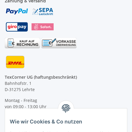
Zahlung & Versand
TexCorner UG (haftungsbeschränkt)
Bahnhofstr. 1
D-31275 Lehrte
Montag - Freitag
von 09:00 - 13:00 Uhr
telefonisch erreichbar
Wie wir Cookies & Co nutzen
Tel: +49 (0) 5132 8230689
Fax: +49 (0) 5132 8230693