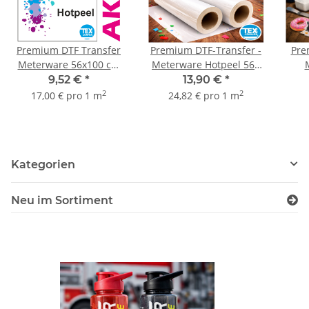
Premium DTF Transfer
Premium DTF-Transfer -
Pre
Meterware 56x100 cm
Meterware Hotpeel 560
Hot Peel | TexCorner
x1000mm
9,52 €
*
13,90 €
*
2
2
17,00 € pro 1 m
24,82 € pro 1 m
Kategorien
Neu im Sortiment