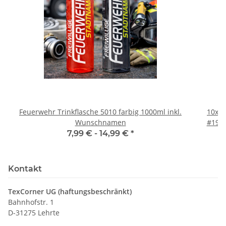
Feuerwehr Trinkflasche 5010 farbig 1000ml inkl.
10x T
Wunschnamen
#190 
7,99 € -
14,99 €
*
Kontakt
TexCorner UG (haftungsbeschränkt)
Bahnhofstr. 1
D-31275 Lehrte