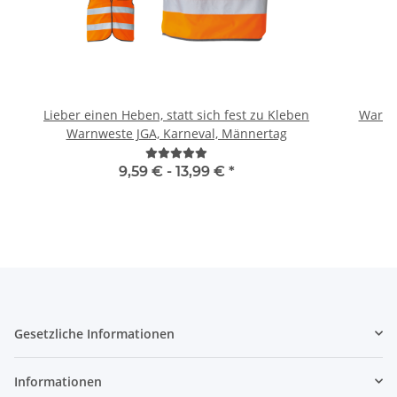
Lieber einen Heben, statt sich fest zu Kleben
Warnwe
Warnweste JGA, Karneval, Männertag
9,59 € -
13,99 €
*
Gesetzliche Informationen
Informationen