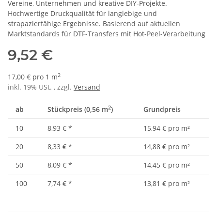
Vereine, Unternehmen und kreative DIY-Projekte.
Hochwertige Druckqualität für langlebige und
strapazierfähige Ergebnisse. Basierend auf aktuellen
Marktstandards für DTF-Transfers mit Hot-Peel-Verarbeitung
9,52 €
2
17,00 € pro 1 m
inkl. 19% USt. , zzgl.
Versand
2
ab
Stückpreis (0,56 m
)
Grundpreis
10
8,93 €
*
15,94 € pro m²
20
8,33 €
*
14,88 € pro m²
50
8,09 €
*
14,45 € pro m²
100
7,74 €
*
13,81 € pro m²