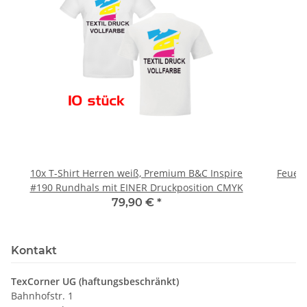
10x T-Shirt Herren weiß, Premium B&C Inspire
Feuerwe
#190 Rundhals mit EINER Druckposition CMYK
79,90 €
*
Kontakt
TexCorner UG (haftungsbeschränkt)
Bahnhofstr. 1