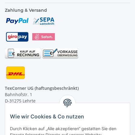
Zahlung & Versand
TexCorner UG (haftungsbeschränkt)
Bahnhofstr. 1
D-31275 Lehrte
Montag - Freitag
Wie wir Cookies & Co nutzen
von 09:00 - 13:00 Uhr
telefonisch erreichbar
Durch Klicken auf „Alle akzeptieren“ gestatten Sie den
Einsatz folgender Dienste auf unserer Website: