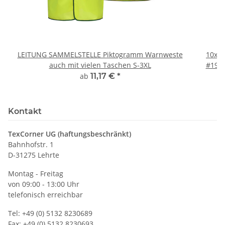
LEITUNG SAMMELSTELLE Piktogramm Warnweste
10x T
auch mit vielen Taschen S-3XL
#190 
ab
11,17 €
*
Kontakt
TexCorner UG (haftungsbeschränkt)
Bahnhofstr. 1
D-31275 Lehrte
Montag - Freitag
von 09:00 - 13:00 Uhr
telefonisch erreichbar
Tel: +49 (0) 5132 8230689
Fax: +49 (0) 5132 8230693