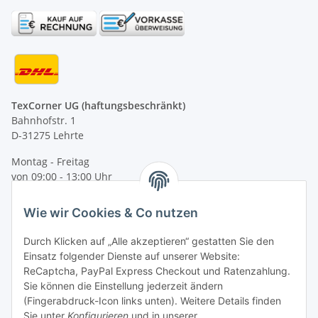
TexCorner UG (haftungsbeschränkt)
Bahnhofstr. 1
D-31275 Lehrte
Montag - Freitag
von 09:00 - 13:00 Uhr
telefonisch erreichbar
Wie wir Cookies & Co nutzen
Tel: +49 (0) 5132 8230689
Fax: +49 (0) 5132 8230693
Durch Klicken auf „Alle akzeptieren“ gestatten Sie den
E-Mail:
mail@texcorner.de
Einsatz folgender Dienste auf unserer Website:
ReCaptcha, PayPal Express Checkout und Ratenzahlung.
Sie können die Einstellung jederzeit ändern
(Fingerabdruck-Icon links unten). Weitere Details finden
Sie unter
Konfigurieren
und in unserer