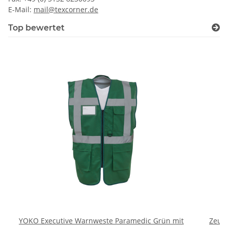
E-Mail:
mail@texcorner.de
Top bewertet
YOKO Executive Warnweste Paramedic Grün mit
Zeugn