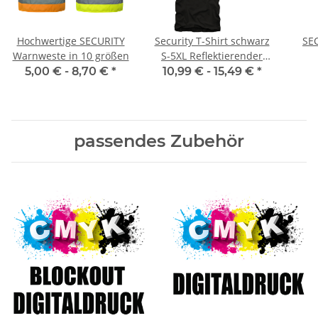
Hochwertige SECURITY
Security T-Shirt schwarz
SE
Warnweste in 10 größen
S-5XL Reflektierender
Aufdruck
5,00 € -
8,70 €
*
10,99 € -
15,49 €
*
passendes Zubehör