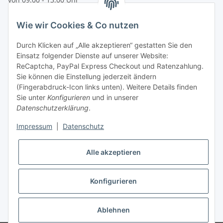
telefonisch erreichbar
Wie wir Cookies & Co nutzen
Tel: +49 (0) 5132 8230689
Fax: +49 (0) 5132 8230693
Durch Klicken auf „Alle akzeptieren“ gestatten Sie den
E-Mail:
mail@texcorner.de
Einsatz folgender Dienste auf unserer Website:
ReCaptcha, PayPal Express Checkout und Ratenzahlung.
Sie können die Einstellung jederzeit ändern
(Fingerabdruck-Icon links unten). Weitere Details finden
Sie unter
Konfigurieren
und in unserer
Datenschutzerklärung
.
Impressum
|
Datenschutz
Vertrag widerrufen
Alle akzeptieren
Konfigurieren
* Alle Preise inkl. gesetzlicher USt., zzgl.
Versand
Ablehnen