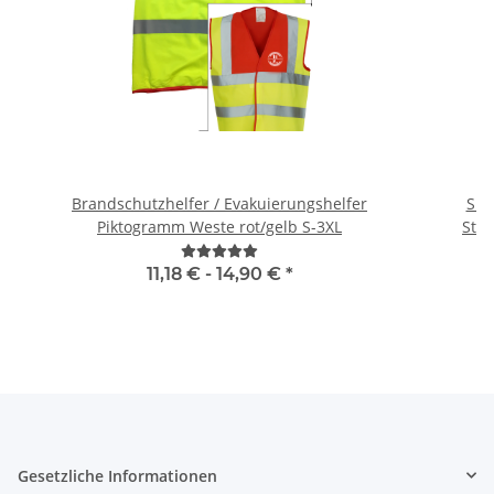
Brandschutzhelfer / Evakuierungshelfer
Sig
Piktogramm Weste rot/gelb S-3XL
11,18 € -
14,90 €
*
Gesetzliche Informationen