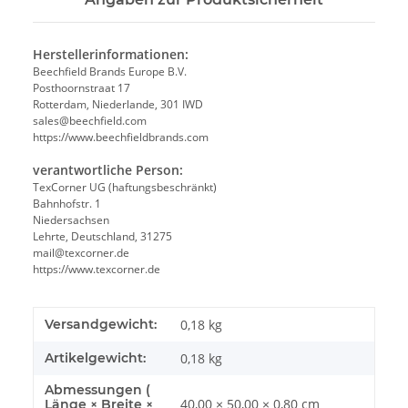
Herstellerinformationen:
Beechfield Brands Europe B.V.
Posthoornstraat 17
Rotterdam, Niederlande, 301 IWD
sales@beechfield.com
https://www.beechfieldbrands.com
verantwortliche Person:
TexCorner UG (haftungsbeschränkt)
Bahnhofstr. 1
Niedersachsen
Lehrte, Deutschland, 31275
mail@texcorner.de
https://www.texcorner.de
Versandgewicht:
0,18 kg
Artikelgewicht:
0,18
kg
Abmessungen (
40,00 × 50,00 × 0,80 cm
Länge × Breite ×