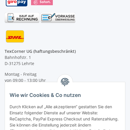
TexCorner UG (haftungsbeschränkt)
Bahnhofstr. 1
D-31275 Lehrte
Montag - Freitag
von 09:00 - 13:00 Uhr
telefonisch erreichbar
Wie wir Cookies & Co nutzen
Tel: +49 (0) 5132 8230689
Fax: +49 (0) 5132 8230693
Durch Klicken auf „Alle akzeptieren“ gestatten Sie den
E-Mail:
mail@texcorner.de
Einsatz folgender Dienste auf unserer Website:
ReCaptcha, PayPal Express Checkout und Ratenzahlung.
Sie können die Einstellung jederzeit ändern