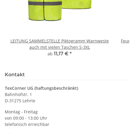
LEITUNG SAMMELSTELLE Piktogramm Warnweste
Feuerwe
auch mit vielen Taschen S-3XL
ab
11,17 €
*
Kontakt
TexCorner UG (haftungsbeschränkt)
Bahnhofstr. 1
D-31275 Lehrte
Montag - Freitag
von 09:00 - 13:00 Uhr
telefonisch erreichbar