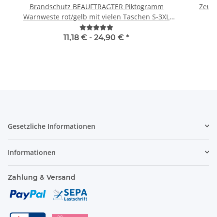
Brandschutz BEAUFTRAGTER Piktogramm
Zeugn
Warnweste rot/gelb mit vielen Taschen S-3XL
"BRAND22 Linie"
11,18 € -
24,90 €
*
Gesetzliche Informationen
Informationen
Zahlung & Versand