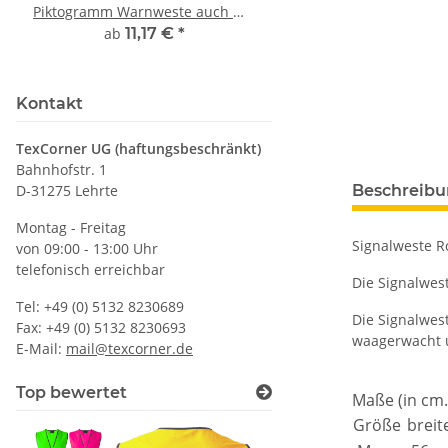
Piktogramm Warnweste auch mit
farbig 1000ml inkl.
vielen Taschen S-3XL
Wunschname
ab
11,17 €
*
7,99 € -
14,99
Kontakt
TexCorner UG (haftungsbeschränkt)
Bahnhofstr. 1
D-31275 Lehrte
Beschreib
Montag - Freitag
Signalweste R
von 09:00 - 13:00 Uhr
telefonisch erreichbar
Die Signalwest
Tel: +49 (0) 5132 8230689
Die Signalwes
Fax: +49 (0) 5132 8230693
waagerwacht u
E-Mail:
mail@texcorner.de
Top bewertet
Maße (in cm.
Größe
breit