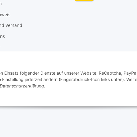
n
nweis
nd Versand
uns
r
den Einsatz folgender Dienste auf unserer Website: ReCaptcha, PayPa
instellung jederzeit ändern (Fingerabdruck-Icon links unten). Weit
Datenschutzerklärung
.
Vertrag widerrufen