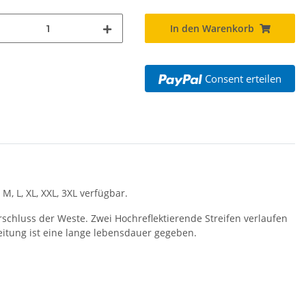
arnweste auch mit
farbig 1000ml inkl.
P
Taschen S-3XL
Wunschnamen
11,17 €
*
7,99 € -
14,99 €
*
In den Warenkorb
Consent erteilen
, L, XL, XXL, 3XL verfügbar.
rschluss der Weste. Zwei Hochreflektierende Streifen verlaufen
itung ist eine lange lebensdauer gegeben.