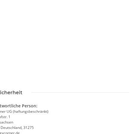
Warnweste Mobiles
Signalweste / Funktionsweste /
Warnweste Standard inkl.
Eva
- Neon Warnweste
Premium CMYK + weiß druck
Ex
€ -
14,99 €
*
ab
6,74 €
*
icherheit
twortliche Person:
ner UG (haftungsbeschränkt)
fstr. 1
sachsen
, Deutschland, 31275
excorner.de