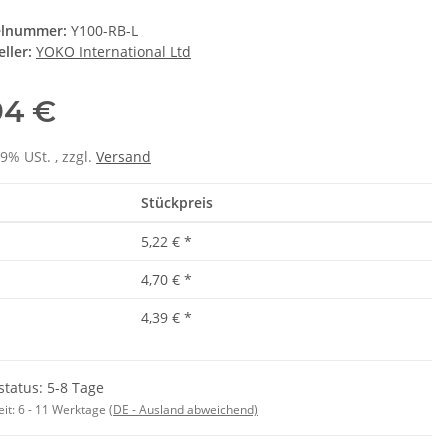
elnummer:
Y100-RB-L
ller:
YOKO International Ltd
94 €
19% USt. , zzgl.
Versand
Stückpreis
5,22 €
*
4,70 €
*
4,39 €
*
status: 5-8 Tage
eit:
6 - 11 Werktage
(DE - Ausland abweichend)
SAMMELSTELLE
Feuerwehr Trinkflasche 5010