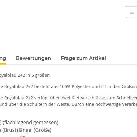
Premium B&C Inspire #190
Piktogramm W
n
Rundhals mit EINER
vielen 
 €
*
79,90 €
*
ab
Druckposition CMYK
ung
Bewertungen
Frage zum Artikel
oyalblau 2+2 in 5 größen
e Royalblau 2+2 besteht aus 100% Polyester und ist in den Größen M
te Royalblau 2+2 verfügt über zwei Klettverschlüsse zum Schnellve
nd über die Schultern der Weste. Durch eine hochwertige Verarbe
):(flachliegend gemessen)
e (Brust)
länge (Größe)