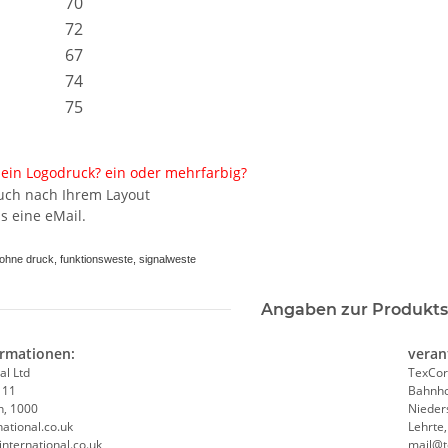
70
72
67
74
75
ein Logodruck? ein oder mehrfarbig?
auch nach Ihrem Layout
nsweste /
Brandschutzhelfer
Geburtstags 
s eine eMail.
l.
Evakuierungshelfer Piktogramm
Gästebuch - 18. Geburtstag -
ß druck
Executive Weste rot/gelb mit
Wunschzahl 
hne druck, funktionsweste, signalweste
vielen Taschen S-3XL
15,92 € -
19,90 €
*
11,99 
Angaben zur Produkts
ormationen:
veran
al Ltd
TexCor
 11
Bahnho
n, 1000
Nieder
ational.co.uk
Lehrte
international.co.uk
mail@t