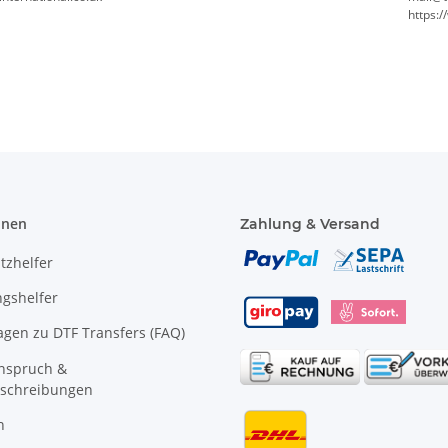
https:
onen
Zahlung & Versand
tzhelfer
gshelfer
agen zu DTF Transfers (FAQ)
anspruch &
schreibungen
n