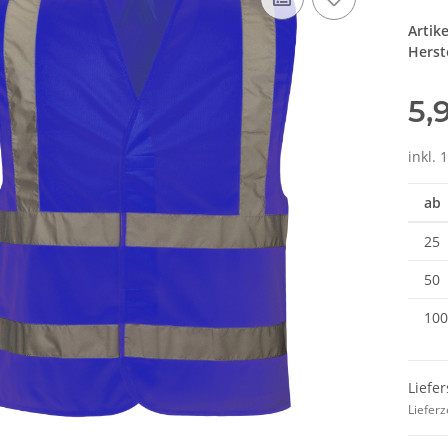
Artik
Herste
5,
inkl. 
ab
25
50
100
Liefer
Lieferz
he 5010
10x T-Shirt Herren weiß,
LEITUNG 