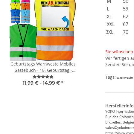
M
56
L
59
XL
62
XXL
67
3XL
70
Sie wünschen 
Wir fertigen 
Geburtstags Warnweste Mobiles
Signalweste / Funktio
Senden Sie un
Gästebuch - 18. Geburtstag -
Warnweste Standard ink
Wunschzahl - Neon Warnweste
Premium CMYK + wei
Tags:
warnweste o
11,99 € -
14,99 €
*
ab
6,74 €
*
Herstellerinf
YOKO Internation
Rue des Colonies
Bruxelles, Belgie
sales@yokointern
https://www.yoko