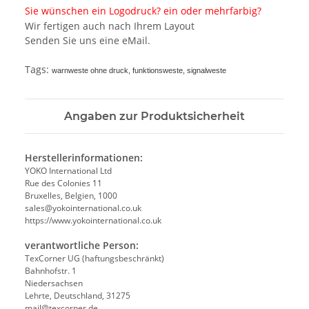
Sie wünschen ein Logodruck? ein oder mehrfarbig?
Wir fertigen auch nach Ihrem Layout
Senden Sie uns eine eMail.
Tags:
warnweste ohne druck, funktionsweste, signalweste
Angaben zur Produktsicherheit
Herstellerinformationen:
YOKO International Ltd
Rue des Colonies 11
Bruxelles, Belgien, 1000
sales@yokointernational.co.uk
https://www.yokointernational.co.uk
verantwortliche Person:
TexCorner UG (haftungsbeschränkt)
Bahnhofstr. 1
Niedersachsen
Lehrte, Deutschland, 31275
mail@texcorner.de