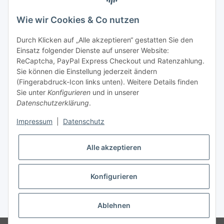
telefonisch erreichbar
Wie wir Cookies & Co nutzen
Tel: +49 (0) 5132 8230689
Fax: +49 (0) 5132 8230693
Durch Klicken auf „Alle akzeptieren“ gestatten Sie den
E-Mail:
mail@texcorner.de
Einsatz folgender Dienste auf unserer Website:
ReCaptcha, PayPal Express Checkout und Ratenzahlung.
Sie können die Einstellung jederzeit ändern
(Fingerabdruck-Icon links unten). Weitere Details finden
Sie unter
Konfigurieren
und in unserer
Datenschutzerklärung
.
Impressum
|
Datenschutz
Vertrag widerrufen
Alle akzeptieren
Konfigurieren
* Alle Preise inkl. gesetzlicher USt., zzgl.
Versand
Ablehnen