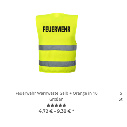
Feuerwehr Warnweste Gelb + Orange in 10
Sig
Größen
4,72 € -
9,38 €
*