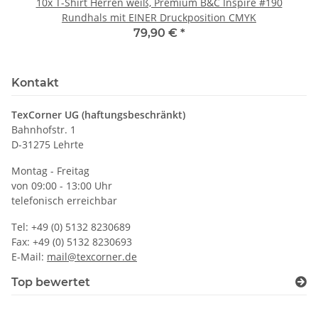
10x T-Shirt Herren weiß, Premium B&C Inspire #190
Rundhals mit EINER Druckposition CMYK
79,90 €
*
Kontakt
TexCorner UG (haftungsbeschränkt)
Bahnhofstr. 1
D-31275 Lehrte
Montag - Freitag
von 09:00 - 13:00 Uhr
telefonisch erreichbar
Tel: +49 (0) 5132 8230689
Fax: +49 (0) 5132 8230693
E-Mail:
mail@texcorner.de
Top bewertet