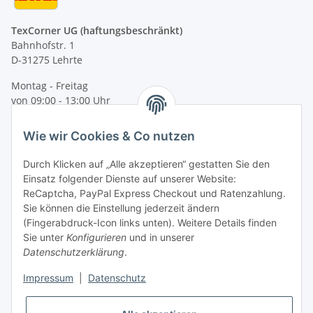
TexCorner UG (haftungsbeschränkt)
Bahnhofstr. 1
D-31275 Lehrte
Montag - Freitag
von 09:00 - 13:00 Uhr
telefonisch erreichbar
Wie wir Cookies & Co nutzen
Tel: +49 (0) 5132 8230689
Fax: +49 (0) 5132 8230693
Durch Klicken auf „Alle akzeptieren“ gestatten Sie den
E-Mail:
mail@texcorner.de
Einsatz folgender Dienste auf unserer Website:
ReCaptcha, PayPal Express Checkout und Ratenzahlung.
Sie können die Einstellung jederzeit ändern
(Fingerabdruck-Icon links unten). Weitere Details finden
Sie unter
Konfigurieren
und in unserer
Datenschutzerklärung
.
Impressum
|
Datenschutz