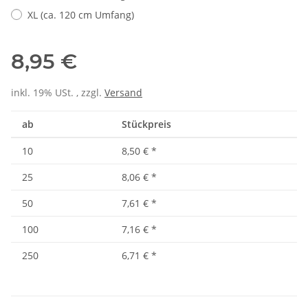
XL (ca. 120 cm Umfang)
8,95 €
inkl. 19% USt. , zzgl.
Versand
ab
Stückpreis
10
8,50 €
*
25
8,06 €
*
50
7,61 €
*
100
7,16 €
*
250
6,71 €
*