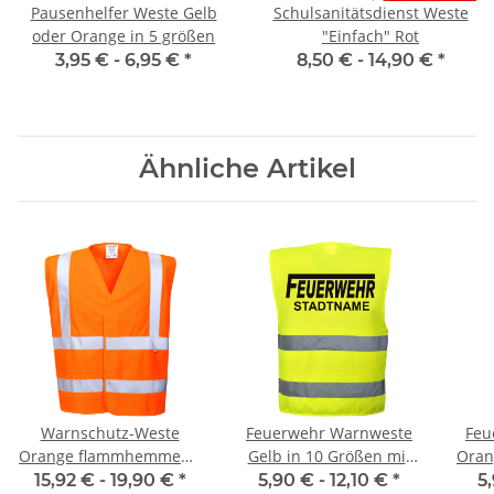
Pausenhelfer Weste Gelb
Schulsanitätsdienst Weste
oder Orange in 5 größen
"Einfach" Rot
3,95 € -
6,95 €
*
8,50 € -
14,90 €
*
Ähnliche Artikel
Warnschutz-Weste
Feuerwehr Warnweste
Feu
Orange flammhemmend
Gelb in 10 Größen mit
Oran
EN ISO 20471 Class 2
Stadtnamen
15,92 € -
19,90 €
*
5,90 € -
12,10 €
*
5