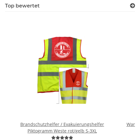
Top bewertet
Brandschutzhelfer / Evakuierungshelfer
Warnwe
Piktogramm Weste rot/gelb S-3XL