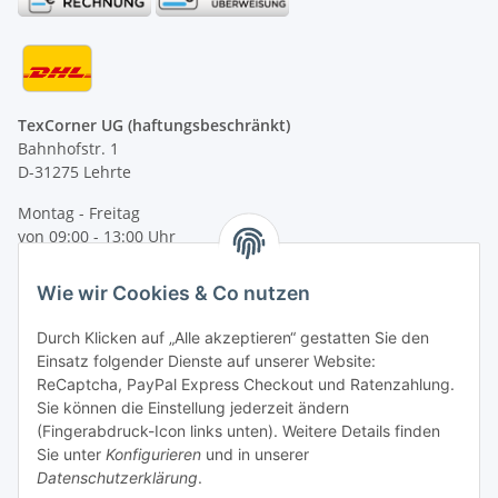
TexCorner UG (haftungsbeschränkt)
Bahnhofstr. 1
D-31275 Lehrte
Montag - Freitag
von 09:00 - 13:00 Uhr
telefonisch erreichbar
Wie wir Cookies & Co nutzen
Tel: +49 (0) 5132 8230689
Fax: +49 (0) 5132 8230693
Durch Klicken auf „Alle akzeptieren“ gestatten Sie den
E-Mail:
mail@texcorner.de
Einsatz folgender Dienste auf unserer Website:
ReCaptcha, PayPal Express Checkout und Ratenzahlung.
Sie können die Einstellung jederzeit ändern
(Fingerabdruck-Icon links unten). Weitere Details finden
Sie unter
Konfigurieren
und in unserer
Datenschutzerklärung
.