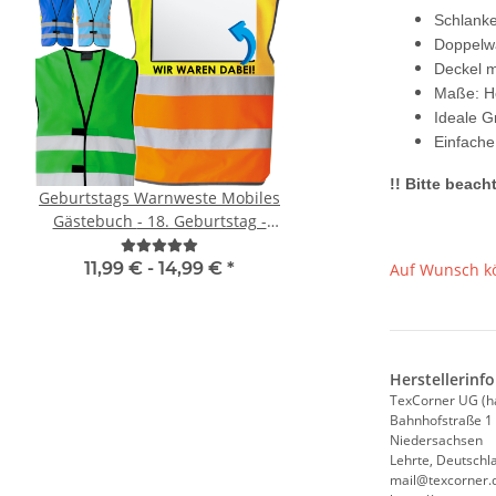
Schlanke
Doppelwa
Deckel m
Maße: H
Ideale G
Einfach
!! Bitte beac
Geburtstags Warnweste Mobiles
Brandschutzhelfe
Gästebuch - 18. Geburtstag -
Evakuierungshelfer Pi
Wunschzahl - Neon Warnweste
Weste rot/gelb S
11,99 € -
14,99 €
*
11,18 € -
14,90
Auf Wunsch kö
Herstellerinf
TexCorner UG (h
Bahnhofstraße 1
Niedersachsen
Lehrte, Deutschl
mail@texcorner.