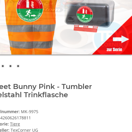
eet Bunny Pink - Tumbler
lstahl Trinkflasche
elnummer:
MK-9975
4260626178811
orie:
Tiere
ller:
TexCorner UG