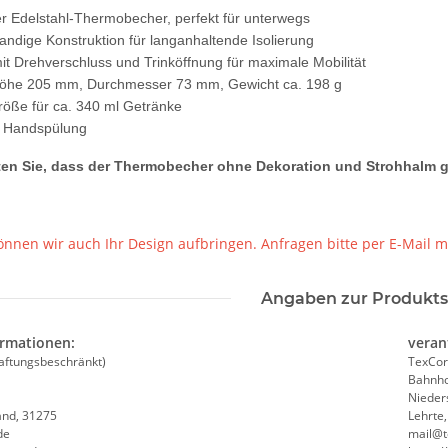
r Edelstahl-Thermobecher, perfekt für unterwegs
ndige Konstruktion für langanhaltende Isolierung
it Drehverschluss und Trinköffnung für maximale Mobilität
öhe 205 mm, Durchmesser 73 mm, Gewicht ca. 198 g
röße für ca. 340 ml Getränke
e Handspülung
hten Sie, dass der Thermobecher ohne Dekoration und Strohhalm ge
r /
Lieber einen Heben, statt sich
Geburtstags 
ktogramm
fest zu Kleben Warnweste JGA,
Gästebuch - 18. Geburtstag -
-3XL
Karneval, Männertag
Wunschzahl 
 €
*
9,59 € -
13,99 €
*
11,99 
nnen wir auch Ihr Design aufbringen. Anfragen bitte per E-Mail m
Angaben zur Produkts
ormationen:
veran
aftungsbeschränkt)
TexCor
Bahnho
Nieder
and, 31275
Lehrte
de
mail@t