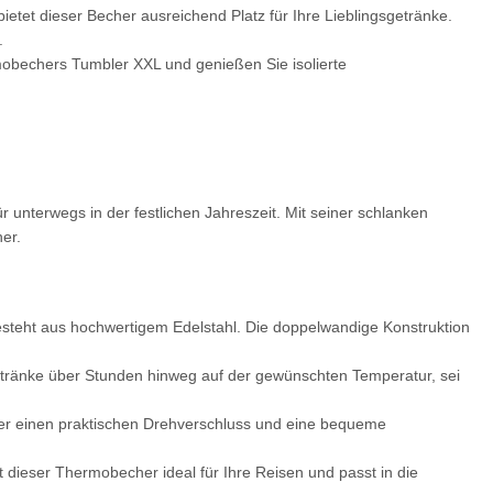
tet dieser Becher ausreichend Platz für Ihre Lieblingsgetränke.
.
obechers Tumbler XXL und genießen Sie isolierte
unterwegs in der festlichen Jahreszeit. Mit seiner schlanken
er.
steht aus hochwertigem Edelstahl. Die doppelwandige Konstruktion
etränke über Stunden hinweg auf der gewünschten Temperatur, sei
der einen praktischen Drehverschluss und eine bequeme
rt Herren weiß,
LEITUNG SAMMELSTELLE
Fe
&C Inspire #190
Piktogramm Warnweste auch mit
dieser Thermobecher ideal für Ihre Reisen und passt in die
ls mit EINER
vielen Taschen S-3XL
,90 €
*
ab
11,17 €
*