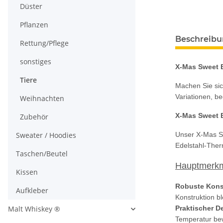
Düster
Pflanzen
Beschreib
Rettung/Pflege
sonstiges
X-Mas Sweet 
Tiere
Machen Sie sic
Variationen, be
Weihnachten
X-Mas Sweet 
Zubehör
Sweater / Hoodies
Unser X-Mas Sw
Edelstahl-Ther
Taschen/Beutel
Hauptmerkm
Kissen
Robuste Kons
Aufkleber
Konstruktion bl
Malt Whiskey ®
Praktischer D
Temperatur be