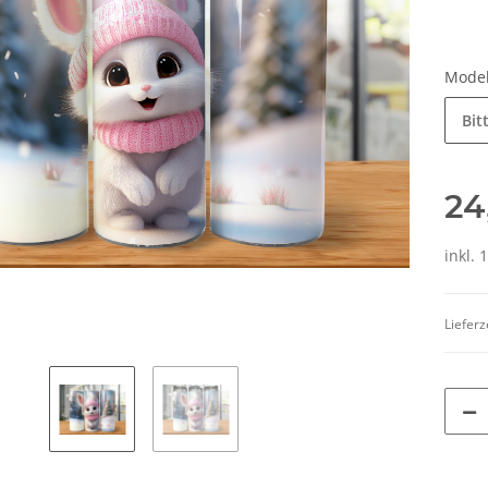
Mode
Bit
24
inkl. 
Lieferz