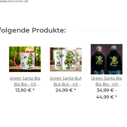
//www.texcorner.de
folgende Produkte:
Green Santa Bla
Green Santa BLA
Green Santa Bla
Bla Bla - Ich
BLA BLA - ich
Bla Bla - Ich
hasse
hasse
hasse
13,90 €
*
24,99 €
*
34,99 € -
Menschen -
Menschen -
Menschen -
44,99 €
*
Kaffeetasse
Tumbler
Hoodie
Teetasse
Edelstahl
Trinkflasche