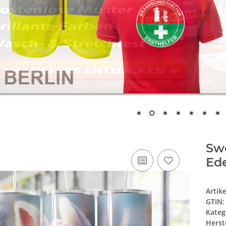
Sw
Ede
Artik
GTIN:
Kateg
Herste