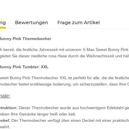
ung
Bewertungen
Frage zum Artikel
Bunny Pink Thermobecher
h bereit, die festliche Jahreszeit mit unserem X-Mas Sweet Bunny Pink
gleitet Sie dieser niedliche rosa Hase durch die Weihnachtszeit und hält
Bunny Pink Tumbler: XXL
eet Bunny Pink Thermobecher XXL ist perfekt für alle, die die festli
mobecher bietet erstklassige Isolierung, um sicherzustellen, dass Ihr
ale:
truktion:
Dieser Thermobecher wurde aus hochwertigem Edelstahl gefe
eiben Ihre Getränke länger heiß oder kalt.
eckel:
Der Thermobecher verfügt über einen Deckel mit einer praktischen
wahrt.