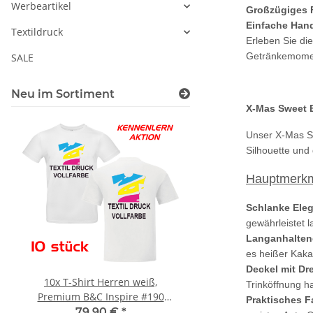
Werbeartikel
Großzügiges
Einfache Han
Textildruck
Erleben Sie di
Getränkemoment
SALE
Neu im Sortiment
X-Mas Sweet 
Unser X-Mas Sw
Silhouette und
Hauptmerkm
Schlanke Ele
gewährleistet l
Langanhalten
es heißer Kaka
Deckel mit Dr
10x T-Shirt Herren weiß,
LEITUNG SAMMELS
Trinköffnung ha
Premium B&C Inspire #190
Piktogramm Warnweste
Praktisches 
Rundhals mit EINER
vielen Taschen S
79,90 €
*
ab
11,17 €
*