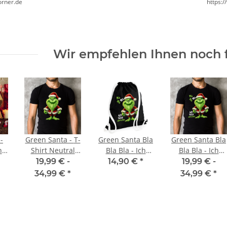
orner.de
https:
Wir empfehlen Ihnen noch 
-
Green Santa - T-
Green Santa Bla
Green Santa Bla
ni
Shirt Neutral
Bla Bla - Ich
Bla Bla - Ich
he
ohne IHM
hasse
hasse
19,99 € -
14,90 €
*
19,99 € -
-
Spruch
Menschen -
menschen - T-
34,99 €
*
34,99 €
*
|
Sportbeutel
Shirt
he
 -
 -