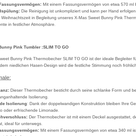
 Fassungsvermögen:
Mit einem Fassungsvermögen von etwa 570 ml bie
dspülung:
Die Reinigung ist unkompliziert und kann per Hand erfolgen
e Weihnachtszeit in Begleitung unseres X-Mas Sweet Bunny Pink Therm
e in festlicher Atmosphäre.
Bunny Pink Tumbler :SLIM TO GO
eet Bunny Pink Thermobecher SLIM TO GO ist der ideale Begleiter für 
 dem niedlichen Hasen-Design wird die festliche Stimmung noch fröhlich
ale:
ganz:
Dieser Thermobecher besticht durch seine schlanke Form und be
anganhaltende Isolierung.
de Isolierung
: Dank der doppelwandigen Konstruktion bleiben Ihre G
o oder erfrischende Limonade.
ehverschluss:
Der Thermobecher ist mit einem Deckel ausgestattet, 
TELLE
Feuerwehr Trinkflasche 5010
10x T-Shi
t, ideal für unterwegs.
 auch mit
farbig 1000ml inkl.
Premium B
Fassungsvermögen:
Mit einem Fassungsvermögen von etwa 340 ml ist 
-3XL
Wunschnamen
Rundha
7,99 € -
14,99 €
*
79