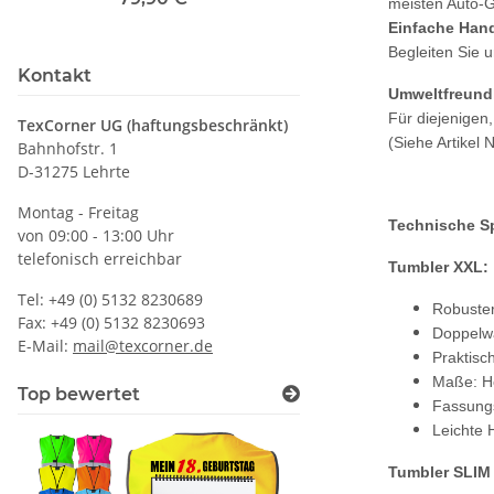
meisten Auto-G
Druckposition CMYK
Einfache Han
Begleiten Sie 
Kontakt
Umweltfreund
Für diejenigen
TexCorner UG (haftungsbeschränkt)
(Siehe Artikel
Bahnhofstr. 1
D-31275 Lehrte
Montag - Freitag
Technische Sp
von 09:00 - 13:00 Uhr
telefonisch erreichbar
Tumbler XXL:
Tel: +49 (0) 5132 8230689
Robuster
Fax: +49 (0) 5132 8230693
Doppelwa
E-Mail:
mail@texcorner.de
Praktisc
Maße: H
Top bewertet
Fassung
Leichte
Tumbler SLIM