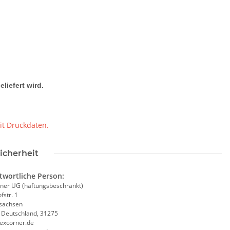
liefert wird.
Warnweste Mobiles
Brandschutzhelfer /
Lie
Evakuierungshelfer Piktogramm
fes
- Neon Warnweste
Weste rot/gelb S-3XL
€ -
14,99 €
*
11,18 € -
14,90 €
*
it Druckdaten.
icherheit
twortliche Person:
ner UG (haftungsbeschränkt)
fstr. 1
sachsen
, Deutschland, 31275
excorner.de