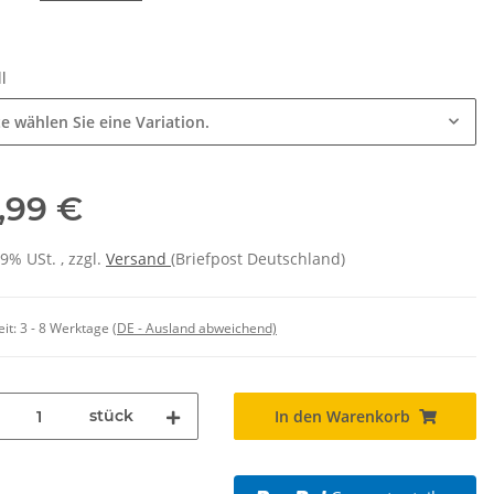
ll
te wählen Sie eine Variation.
,99 €
19% USt. , zzgl.
Versand
(Briefpost Deutschland)
eit:
3 - 8 Werktage
(DE - Ausland abweichend)
stück
In den Warenkorb