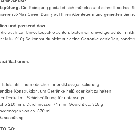
etränkehalter.
Druckp
dspülung:
Die Reinigung gestaltet sich mühelos und schnell, sodass 
unseren X-Mas Sweet Bunny auf Ihren Abenteuern und genießen Sie isoli
lich und passend dazu:
, die auch auf Umweltaspekte achten, bieten wir umweltgerechte Trinkh
 Nr.: MK-1010) So kannst du nicht nur deine Getränke genießen, sonde
ezifikationen:
 Edelstahl-Thermobecher für erstklassige Isolierung
ndige Konstruktion, um Getränke heiß oder kalt zu halten
her Deckel mit Schiebeöffnung für unterwegs
öhe 210 mm, Durchmesser 74 mm, Gewicht ca. 315 g
svermögen von ca. 570 ml
 Handspülung
 TO GO: