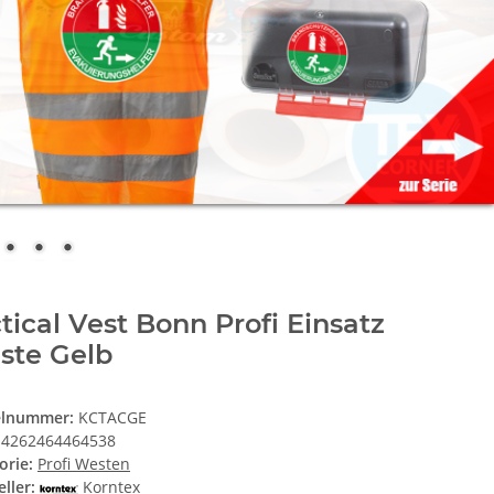
tical Vest Bonn Profi Einsatz
ste Gelb
elnummer:
KCTACGE
4262464464538
orie:
Profi Westen
ller:
Korntex