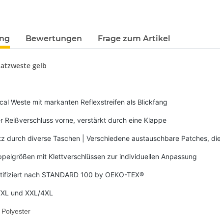
ung
Bewertungen
Frage zum Artikel
satzweste gelb
ical Weste mit markanten Reflexstreifen als Blickfang
 Reißverschluss vorne, verstärkt durch eine Klappe
atz durch diverse Taschen | Verschiedene austauschbare Patches, die
TELLE
Feuerwehr Trinkflasche 5010
10x T-Shi
pelgrößen mit Klettverschlüssen zur individuellen Anpassung
 auch mit
farbig 1000ml inkl.
Premium B
-3XL
Wunschnamen
Rundha
7,99 € -
14,99 €
*
79
ertifiziert nach STANDARD 100 by OEKO-TEX®
Druckp
/XL und XXL/4XL
 Polyester