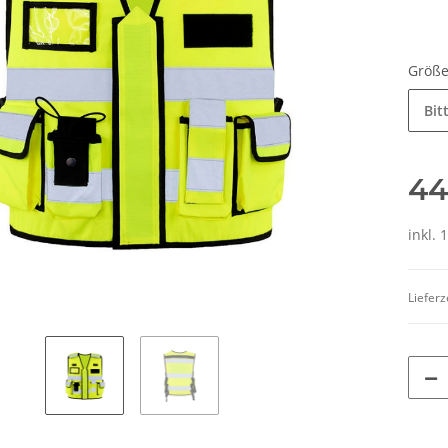
Größ
Bit
44
inkl. 
Lieferz