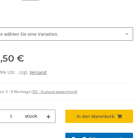
e
te wählen Sie eine Variation.
,50 €
19% USt. , zzgl.
Versand
eit:
3 - 8 Werktage
(DE - Ausland abweichend)
stück
In den Warenkorb