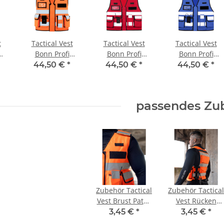
t
Tactical Vest
Tactical Vest
Tactical Vest
er
Geburtstags Warnweste Mobiles
Lieber einen
Bonn Profi
Bonn Profi
Bonn Profi
ktogramm
Gästebuch - 18. Geburtstag -
fest zu Kleb
e
Einsatz Weste
Einsatz Weste
Einsatz Weste
elb mit
Wunschzahl - Neon Warnweste
Karneva
44,50 €
*
44,50 €
*
44,50 €
*
Orange
Rot
Royalblau
-3XL
 €
*
11,99 € -
14,99 €
*
9,59 €
passendes Zu
Zubehör Tactical
Zubehör Tactical
Vest Brust Patch
Vest Rücken
5x12,5 cm
Patch 10x25,5
3,45 €
*
3,45 €
*
cm