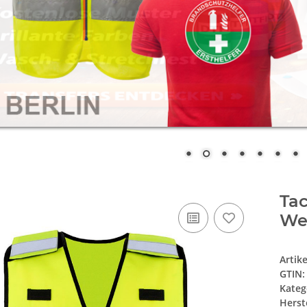
Tac
We
Artik
GTIN:
Kateg
Herste