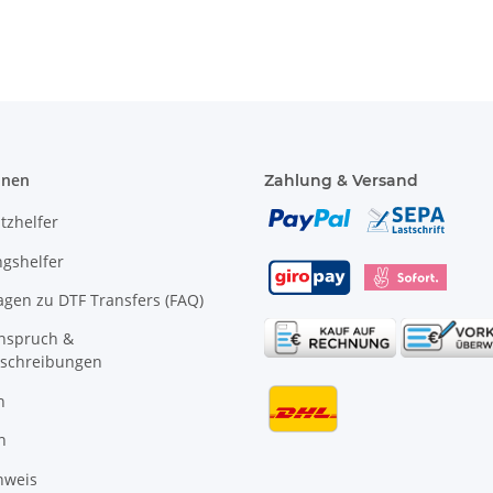
onen
Zahlung & Versand
tzhelfer
gshelfer
agen zu DTF Transfers (FAQ)
anspruch &
schreibungen
n
n
nweis