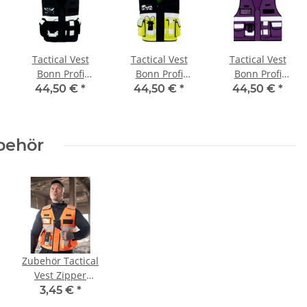
Tactical Vest
Tactical Vest
Tactical Vest
 Heben, statt sich
Brandschutzhelfer
Geb
Bonn Profi
Bonn Profi
Bonn Profi
en Warnweste JGA,
Evakuierungshelfer Piktogramm
Gästeb
Einsatz Weste
Einsatz Weste
Einsatz Weste
l, Männertag
Executive Weste rot/gelb mit
Wun
44,50 €
*
44,50 €
*
44,50 €
*
schwarz
schwarz/gelb
Violett
vielen Taschen S-3XL
 -
13,99 €
*
15,92 € -
19,90 €
*
behör
Zubehör Tactical
Vest Zipper
Patch 10x12,5
3,45 €
*
cm