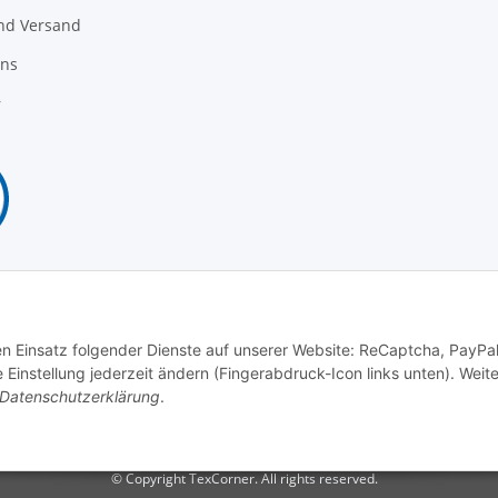
nd Versand
uns
r
Vertrag widerrufen
den Einsatz folgender Dienste auf unserer Website: ReCaptcha, PayPa
instellung jederzeit ändern (Fingerabdruck-Icon links unten). Weit
Datenschutzerklärung
.
© Copyright TexCorner. All rights reserved.