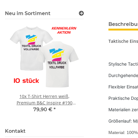
Neu im Sortiment
Beschreib
Taktische Ein
Stylische Tact
Durchgehender
Flexibler Eins
10x T-Shirt Herren weiß,
LEITUNG SAMMELS
Praktische Dop
Premium B&C Inspire #190
Piktogramm Warnweste
Rundhals mit EINER
vielen Taschen S
79,90 €
*
ab
11,17 €
*
Materialien z
Druckposition CMYK
Größenlauf: M
Kontakt
Material: 100%