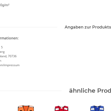
20g/m²
Angaben zur Produkts
ormationen:
 5
erg
hland, 70736
m
.com/impressum
ähnliche Pro