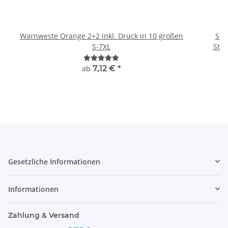
Warnweste Orange 2+2 inkl. Druck in 10 größen
Sig
S-7XL
ab
7,12 €
*
Gesetzliche Informationen
Informationen
Zahlung & Versand