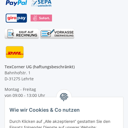
TexCorner UG (haftungsbeschränkt)
Bahnhofstr. 1
D-31275 Lehrte
Montag - Freitag
von 09:00 - 13:00 Uhr
telefonisch erreichbar
Wie wir Cookies & Co nutzen
Tel: +49 (0) 5132 8230689
Fax: +49 (0) 5132 8230693
Durch Klicken auf „Alle akzeptieren“ gestatten Sie den
E-Mail:
mail@texcorner.de
Einsatz folgender Dienste auf unserer Website: