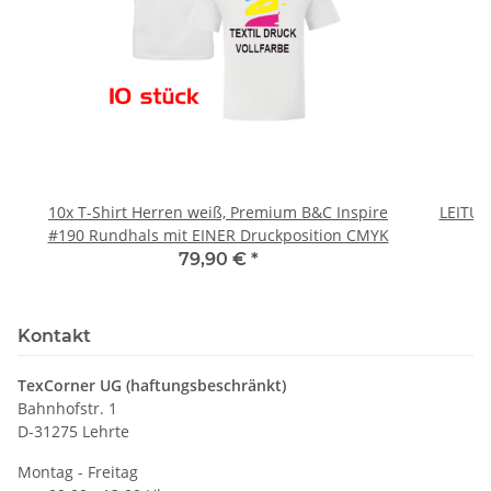
10x T-Shirt Herren weiß, Premium B&C Inspire
LEITU
#190 Rundhals mit EINER Druckposition CMYK
79,90 €
*
Kontakt
TexCorner UG (haftungsbeschränkt)
Bahnhofstr. 1
D-31275 Lehrte
Montag - Freitag