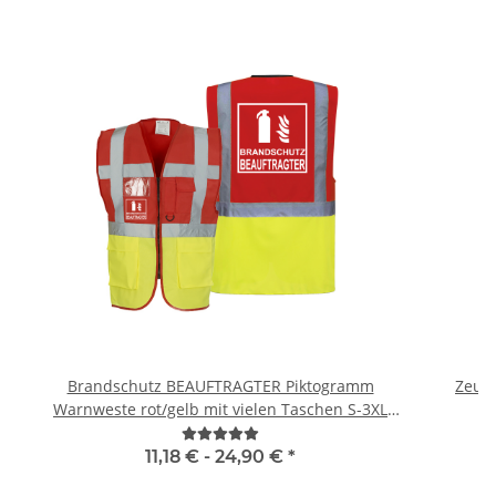
Brandschutz BEAUFTRAGTER Piktogramm
Zeugn
Warnweste rot/gelb mit vielen Taschen S-3XL
"BRAND22 Linie"
11,18 € -
24,90 €
*