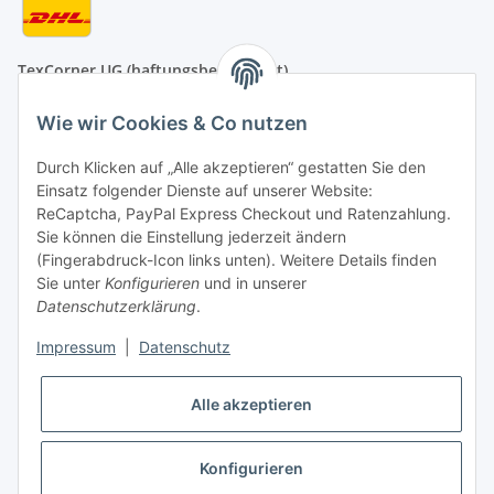
TexCorner UG (haftungsbeschränkt)
Bahnhofstr. 1
D-31275 Lehrte
Wie wir Cookies & Co nutzen
Montag - Freitag
Durch Klicken auf „Alle akzeptieren“ gestatten Sie den
von 09:00 - 13:00 Uhr
Einsatz folgender Dienste auf unserer Website:
telefonisch erreichbar
ReCaptcha, PayPal Express Checkout und Ratenzahlung.
Sie können die Einstellung jederzeit ändern
Tel: +49 (0) 5132 8230689
(Fingerabdruck-Icon links unten). Weitere Details finden
Fax: +49 (0) 5132 8230693
Sie unter
Konfigurieren
und in unserer
E-Mail:
mail@texcorner.de
Datenschutzerklärung
.
Impressum
|
Datenschutz
Vertrag widerrufen
Alle akzeptieren
Konfigurieren