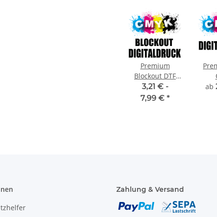
Premium
Pre
Blockout DTF
Digitaldruck
Dig
3,21 € -
ab
CMYK
7,99 €
*
onen
Zahlung & Versand
tzhelfer