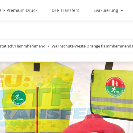
DTF Premium Druck
DTF Transfers
Evakuierung
istatisch/Flammhemmend
Warnschutz-Weste Orange flammhemmend EN