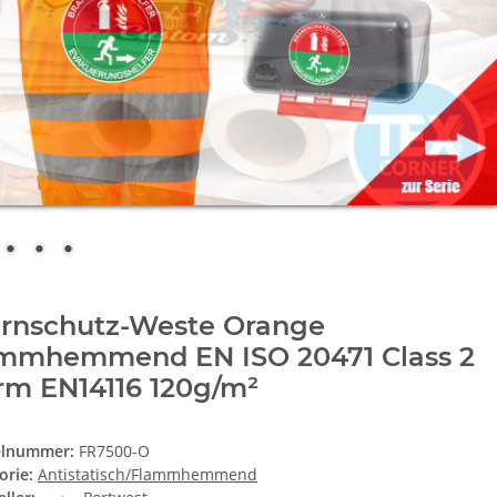
rnschutz-Weste Orange
ammhemmend EN ISO 20471 Class 2
rm EN14116 120g/m²
elnummer:
FR7500-O
orie:
Antistatisch/Flammhemmend