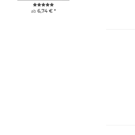
Premium CMYK + weiß druck
Taschen und Reißver
ab
6,74 €
*
8,49 € -
9,99 