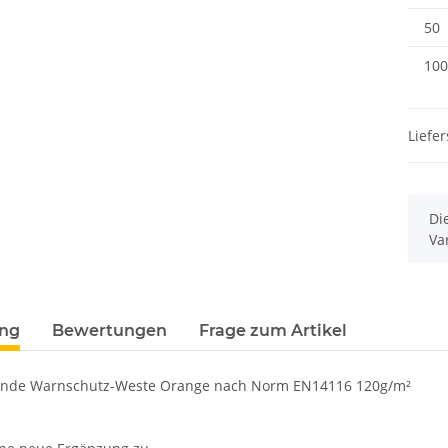
50
100
Liefer
x
Di
Va
ung
Bewertungen
Frage zum Artikel
de Warnschutz-Weste Orange nach Norm EN14116 120g/m²