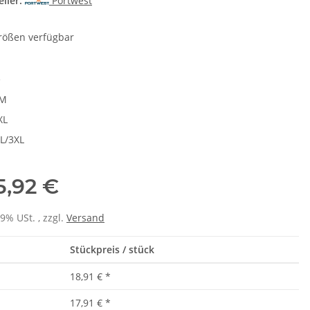
ller:
Portwest
größen verfügbar
e
/M
XL
L/3XL
5,92 €
19% USt. , zzgl.
Versand
Stückpreis / stück
18,91 €
*
17,91 €
*