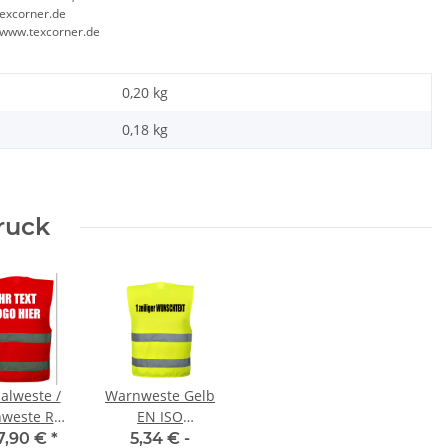
excorner.de
//www.texcorner.de
0,20 kg
0,18
kg
Druck
alweste /
Warnweste Gelb
weste Rot
EN ISO
/ Funktionsweste /
YOKO Executive Warnweste
Kor
size inkl
20471:2013 mit
7,90 €
*
5,34 € -
tandard inkl.
Paramedic Grün mit vielen