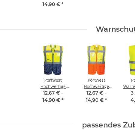
4XL
Druck
schluss
Premium CM
14,90 €
*
€
*
1,95 € -
2,49 €
*
ab
Warnschu
Portwest
Portwest
P
Hochwertige
Hochwertige
Warn
Executive
Warnweste
EN 
12,67 € -
12,67 € -
3
Warnweste - two
Executive - two
Class
14,90 €
*
14,90 €
*
4
tone gelb /
tone gelb /
grö
marine XS- 5XL
orange
L/XL
4
passendes Zu