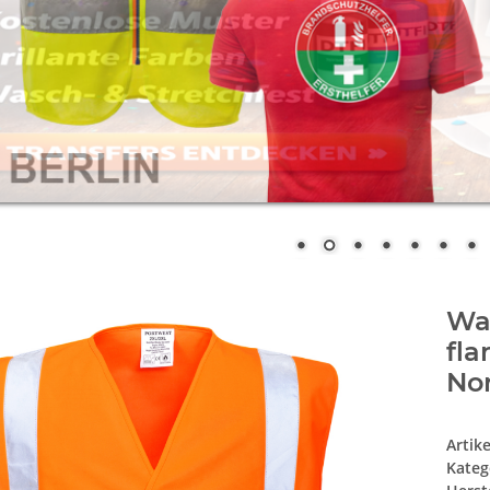
Wa
fl
No
Artik
Kateg