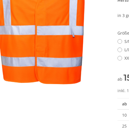
Herste
in 3 
Größ
S
L/
XX
1
ab
inkl. 
ab
10
25