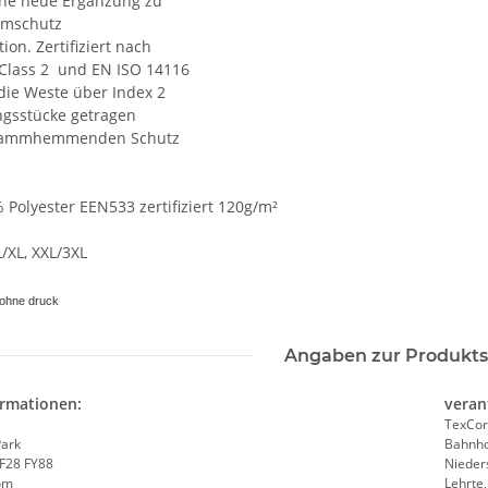
eine neue Ergänzung zu
mmschutz
ion. Zertifiziert nach
Class 2 und EN ISO 14116
die Weste über Index 2
ngsstücke getragen
flammhemmenden Schutz
 Polyester EEN533 zertifiziert 120g/m²
he 5010
LEITUNG SAMMELSTELLE
10x T-Shi
Piktogramm Warnweste auch mit
Premium B
/XL, XXL/3XL
n
vielen Taschen S-3XL
Rundha
 €
*
ab
11,17 €
*
79
Druckp
ohne druck
Angaben zur Produkts
ormationen:
veran
TexCor
Park
Bahnho
 F28 FY88
Nieder
om
Lehrte