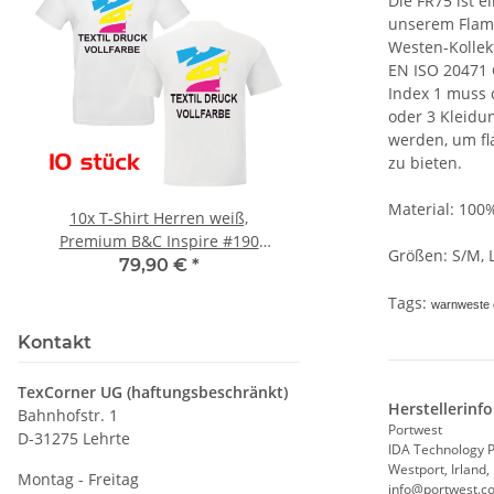
Die FR75 ist 
unserem Fla
Westen-Kollekt
EN ISO 20471 
Index 1 muss 
oder 3 Kleidu
werden, um 
zu bieten.
Material: 100%
10x T-Shirt Herren weiß,
Feuerwehr Trinkflasc
Premium B&C Inspire #190
farbig 1000ml inkl.
Größen: S/M, L
Rundhals mit EINER
Wunschname
79,90 €
*
7,99 € -
14,99
Druckposition CMYK
Tags:
warnweste 
Kontakt
TexCorner UG (haftungsbeschränkt)
Herstellerinf
Bahnhofstr. 1
Portwest
D-31275 Lehrte
IDA Technology 
Westport, Irland,
Montag - Freitag
info@portwest.c