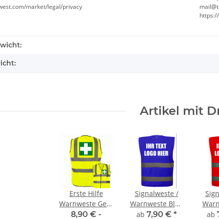
west.com/market/legal/privacy
mail@t
https:
wicht:
icht:
Artikel mit 
Erste Hilfe
Signalweste /
Sign
Warnweste Gelb
Warnweste Blau
Warn
nweste
Korntex® - Kinderwarnweste -
Signalweste 
M, L, XL, XXL, 3XL,
unisize inkl
uni
8,90 € -
ab
7,90 €
*
ab
vielen
Orange 3 größen
Warnweste S