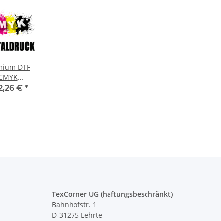
mium DTF
CMYK
italdruck
2,26 €
*
TexCorner UG (haftungsbeschränkt)
Bahnhofstr. 1
D-31275 Lehrte