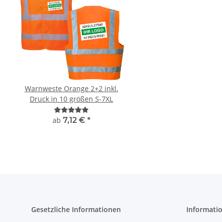
Warnweste Orange 2+2 inkl.
Lieber einen Heben, st
Druck in 10 größen S-7XL
fest zu Kleben Warnwe
Karneval, Männer
ab
7,12 €
*
9,59 € -
13,99
Gesetzliche Informationen
Informati