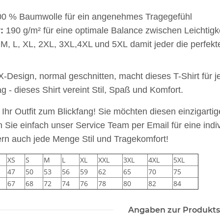
00 % Baumwolle für ein angenehmes Tragegefühl
:
190 g/m² für eine optimale Balance zwischen Leichtigke
M, L, XL, 2XL, 3XL,4XL und 5XL damit jeder die perfekt
Design, normal geschnitten, macht dieses T-Shirt für jed
ag - dieses Shirt vereint Stil, Spaß und Komfort.
Ihr Outfit zum Blickfang! Sie möchten diesen einzigart
n Sie einfach unser Service Team per Email für eine indi
ern auch jede Menge Stil und Tragekomfort!
XS
S
M
L
XL
XXL
3XL
4XL
5XL
47
50
53
56
59
62
65
70
75
67
68
72
74
76
78
80
82
84
he 5010
10x T-Shirt Herren weiß,
LEITUNG 
Premium B&C Inspire #190
Piktogramm W
Angaben zur Produkts
n
Rundhals mit EINER
vielen 
 €
*
79,90 €
*
ab