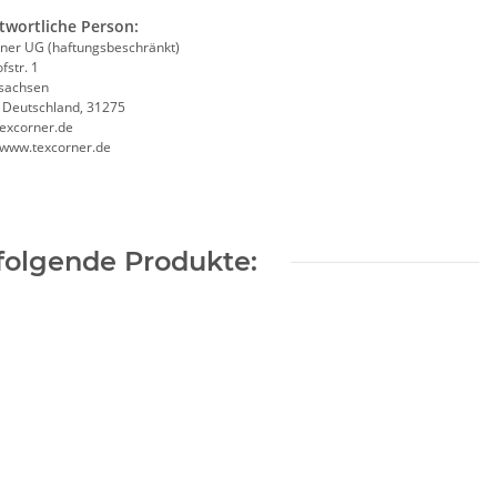
twortliche Person:
ner UG (haftungsbeschränkt)
fstr. 1
sachsen
, Deutschland, 31275
excorner.de
//www.texcorner.de
folgende Produkte: