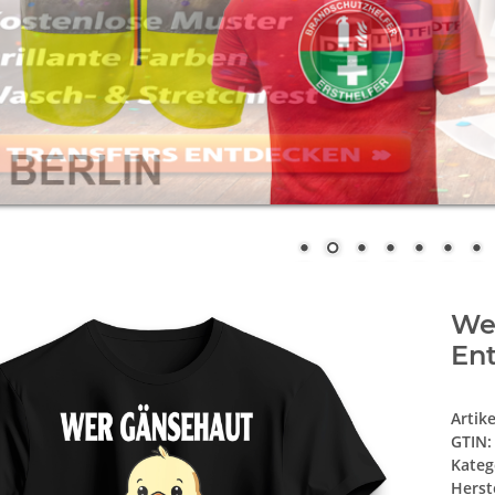
Wer
Ent
Artik
GTIN:
Kateg
Herste