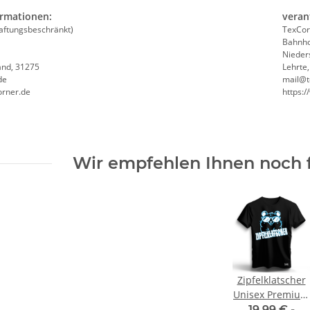
Druckposition CMYK
ormationen:
veran
aftungsbeschränkt)
TexCor
Bahnho
Nieder
and, 31275
Lehrte
de
mail@t
orner.de
https:
Wir empfehlen Ihnen noch 
Zipfelklatscher
Unisex Premium
T-Shirt
19,99 € -