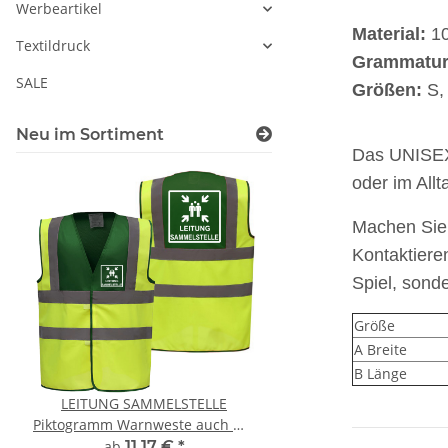
Werbeartikel
Material:
1
Textildruck
Grammatur
SALE
Größen:
S, 
Neu im Sortiment
Das UNISEX-
oder im Allt
Machen Sie 
Kontaktiere
Spiel, sond
Größe
A Breite
B Länge
LEITUNG SAMMELSTELLE
Feuerwehr Trinkflasc
Piktogramm Warnweste auch mit
farbig 1000ml inkl.
vielen Taschen S-3XL
Wunschname
ab
11,17 €
*
7,99 € -
14,99