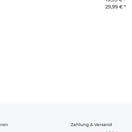
29,99 €
*
att sich
Brandschutzhelfer /
Warnweste 
ste JGA,
Evakuierungshelfer Piktogramm
Druck in 
tag
Weste rot/gelb S-3XL
 €
*
11,18 € -
14,90 €
*
ab
onen
Zahlung & Versand