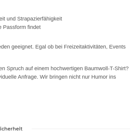
it und Strapazierfähigkeit
e Passform findet
en geeignet. Egal ob bei Freizeitaktivitäten, Events
igen Spruch auf einem hochwertigen Baumwoll-T-Shirt?
viduelle Anfrage. Wir bringen nicht nur Humor ins
SAMMELSTELLE
Feuerwehr Trinkflasche 5010
arnweste auch mit
farbig 1000ml inkl.
P
icherheit
Taschen S-3XL
Wunschnamen
11,17 €
*
7,99 € -
14,99 €
*