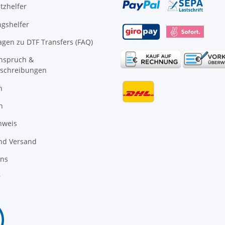
tzhelfer
gshelfer
agen zu DTF Transfers (FAQ)
anspruch &
schreibungen
n
n
nweis
nd Versand
uns
r