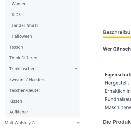
Women
KIDS
Länder-Shirts
Beschreib
Halloween
Tassen
Wer Gänseha
Think Different
Trinkflaschen
Eigenschaft
Sweater / Hoodies
Hergestellt
Taschen/Beutel
Erhältlich 
Rundhalsaus
Kissen
Maschinenwa
Aufkleber
Die Produk
Malt Whiskey ®