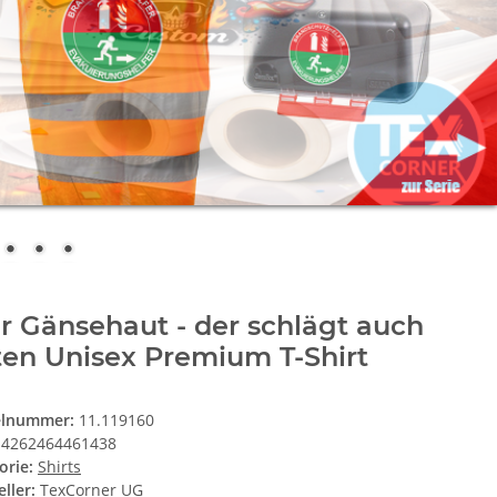
 Gänsehaut - der schlägt auch
en Unisex Premium T-Shirt
elnummer:
11.119160
4262464461438
orie:
Shirts
ller:
TexCorner UG