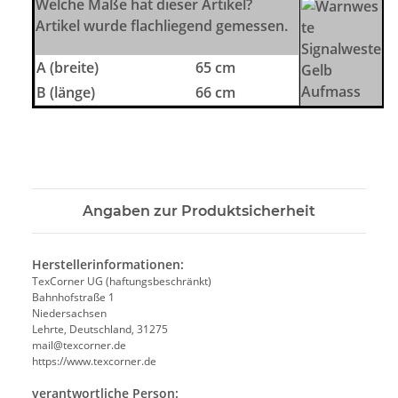
Welche Maße hat dieser Artikel?
Artikel wurde flachliegend gemessen.
A (breite)
65 cm
B (länge)
66 cm
Angaben zur Produktsicherheit
Herstellerinformationen:
TexCorner UG (haftungsbeschränkt)
Bahnhofstraße 1
Niedersachsen
Lehrte, Deutschland, 31275
mail@texcorner.de
https://www.texcorner.de
verantwortliche Person: