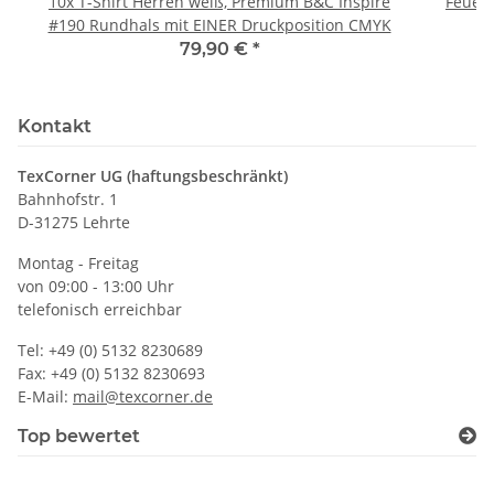
10x T-Shirt Herren weiß, Premium B&C Inspire
Feuerwe
#190 Rundhals mit EINER Druckposition CMYK
79,90 €
*
Kontakt
TexCorner UG (haftungsbeschränkt)
Bahnhofstr. 1
D-31275 Lehrte
Montag - Freitag
von 09:00 - 13:00 Uhr
telefonisch erreichbar
Tel: +49 (0) 5132 8230689
Fax: +49 (0) 5132 8230693
E-Mail:
mail@texcorner.de
Top bewertet