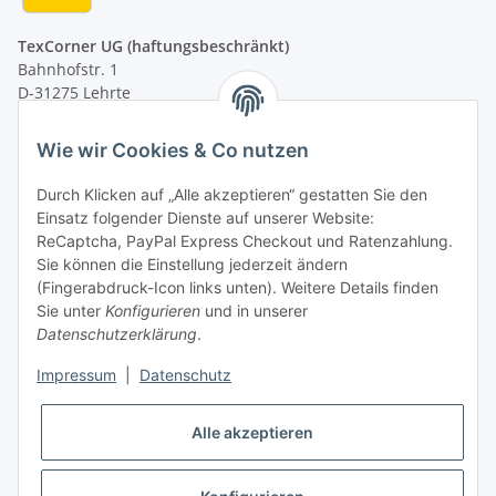
TexCorner UG (haftungsbeschränkt)
Bahnhofstr. 1
D-31275 Lehrte
Montag - Freitag
Wie wir Cookies & Co nutzen
von 09:00 - 13:00 Uhr
telefonisch erreichbar
Durch Klicken auf „Alle akzeptieren“ gestatten Sie den
Einsatz folgender Dienste auf unserer Website:
Tel: +49 (0) 5132 8230689
ReCaptcha, PayPal Express Checkout und Ratenzahlung.
Fax: +49 (0) 5132 8230693
Sie können die Einstellung jederzeit ändern
E-Mail:
mail@texcorner.de
(Fingerabdruck-Icon links unten). Weitere Details finden
Sie unter
Konfigurieren
und in unserer
Datenschutzerklärung
.
Impressum
|
Datenschutz
Vertrag widerrufen
Alle akzeptieren