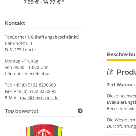
Wunschnamen
vielen Taschen S
7,99 € -
14,99 €
*
ab
11,17 €
*
Kontakt
TexCorner UG (haftungsbeschränkt)
Bahnhofstr. 1
D-31275 Lehrte
Beschreib
Montag - Freitag
von 09:00 - 13:00 Uhr
🦺 Prod
telefonisch erreichbar
2in1 Warnwest
Tel: +49 (0) 5132 8230689
Fax: +49 (0) 5132 8230693
Diese hochwer
E-Mail:
mail@texcorner.de
Evakuierungsh
Bereichen wie
Top bewertet
Die Weste ermö
Durchführung