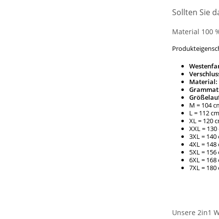
Sollten Sie 
Material 100 
Produkteigensc
Westenfa
Verschlus
Material:
Grammat
Größelau
M = 104 
L = 112 c
XL = 120 
XXL = 130
3XL = 140
4XL = 14
5XL = 156
6XL = 16
7XL = 180
Unsere 2in1 W