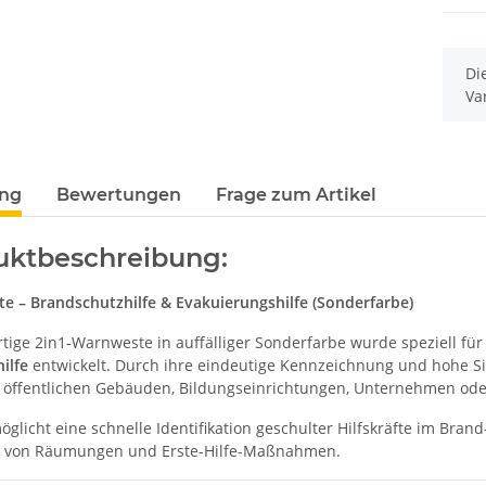
-3XL
Rundhals mit EINER
Wun
79,90 €
*
7,99 €
Druckposition CMYK
x
Di
Va
ung
Bewertungen
Frage zum Artikel
uktbeschreibung:
e – Brandschutzhilfe & Evakuierungshilfe (Sonderfarbe)
tige 2in1-Warnweste in auffälliger Sonderfarbe wurde speziell fü
ilfe
entwickelt. Durch ihre eindeutige Kennzeichnung und hohe Sich
 öffentlichen Gebäuden, Bildungseinrichtungen, Unternehmen ode
glicht eine schnelle Identifikation geschulter Hilfskräfte im Brand
 von Räumungen und Erste-Hilfe-Maßnahmen.