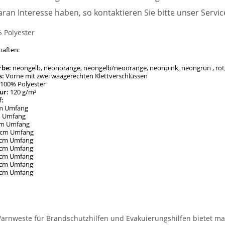
daran Interesse haben, so kontaktieren Sie bitte unser Servi
% Polyester
haften:
rbe:
neongelb, neonorange, neongelb/neoorange, neonpink, neongrün , rot, 
s:
Vorne mit zwei waagerechten Klettverschlüssen
100% Polyester
ur:
120 g/m²
f:
cm Umfang
m Umfang
cm Umfang
 cm Umfang
 cm Umfang
8 cm Umfang
 cm Umfang
8 cm Umfang
 cm Umfang
arnweste für Brandschutzhilfen und Evakuierungshilfen bietet maxi