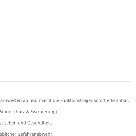
hutzhelfer /
Zeugnis Tasse für Lehrer
Y
helfer Piktogramm
Abschluss Geschenk
P
ot/gelb S-3XL
Ta
 -
14,90 €
*
9,90 € -
12,90 €
*
Warnwesten ab und macht die Funktionsträger sofort erkennbar.
(Brandschutz & Evakuierung).
tzt Leben und Gesundheit.
ieblicher Gefahrenabwehr.