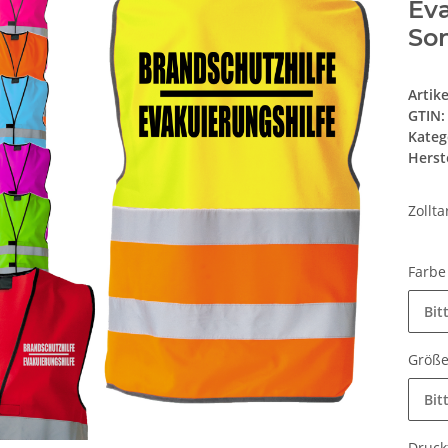
Ev
Son
Artik
GTIN:
Kateg
Herste
Zollt
Farb
Bit
Größ
Bit
Druck