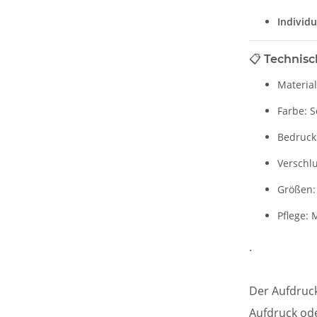
Individu
📋
Technisc
Material
Farbe: S
Bedrucku
Verschlu
Größen: 
Pflege:
.
Der Aufdruck
Aufdruck ode