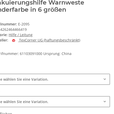
akuierungshilfe Warnweste
derfarbe in 6 größen
elnummer:
E-2095
4262464466419
orie:
Hilfe / Leitung
ller:
TexCorner UG (haftungsbeschränkt)
arifnummer: 61103091000 Ursprung: China
e
te wählen Sie eine Variation.
e
te wählen Sie eine Variation.
flächen