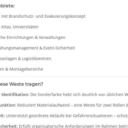
biete:
e mit Brandschutz- und Evakuierungskonzept
 Kitas, Universitäten
iche Einrichtungen & Verwaltungen
altungsmanagement & Event-Sicherheit
Lehrer
YOKO Executive Warnweste
Brandsc
eanlagen & Logistikzentren
enk
Paramedic Grün mit vielen
Evakuierungs
Taschen und Reißverschluss
Weste r
len & Montagebereiche
 €
*
8,49 € -
9,99 €
*
11,18 €
ese Weste tragen?
 Identifikation:
Die Sonderfarbe hebt sich deutlich von üblichen 
unktion:
Reduziert Materialaufwand – eine Weste für zwei Rollen 
it:
Unterstützt geordnete Abläufe bei Gefahrensituationen – schü
cherheit:
Erfüllt organisatorische Anforderungen im Rahmen betr