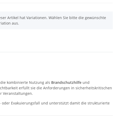
schnamen
vielen Taschen S-3XL
 -
14,99 €
*
ab
11,17 €
*
eser Artikel hat Variationen. Wählen Sie bitte die gewünschte
riation aus.
r die kombinierte Nutzung als
Brandschutzhilfe
und
tbarkeit erfüllt sie die Anforderungen in sicherheitskritischen
r Veranstaltungen.
- oder Evakuierungsfall und unterstützt damit die strukturierte