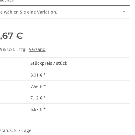
te wählen Sie eine Variation.
,67 €
19% USt. , zzgl.
Versand
Stückpreis / stück
8,01 €
*
7,56 €
*
7,12 €
*
6,67 €
*
rinkflasche 5010
LEITUNG SAMMELSTELLE
00ml inkl.
Piktogramm Warnweste auch mit
P
status: 5-7 Tage