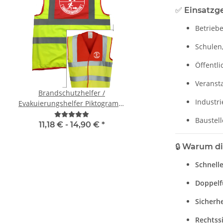
✅
Einsatzge
Betrieb
Schulen,
Öffentl
Veranst
Brandschutzhelfer /
Zeugnis Tasse für 
Industri
Evakuierungshelfer Piktogramm
Abschluss Gesch
Weste rot/gelb S-3XL
Baustel
11,18 € -
14,90 €
*
9,90 € -
12,90
🔒
Warum di
Schnelle
Doppelf
Sicherhe
Rechtssi