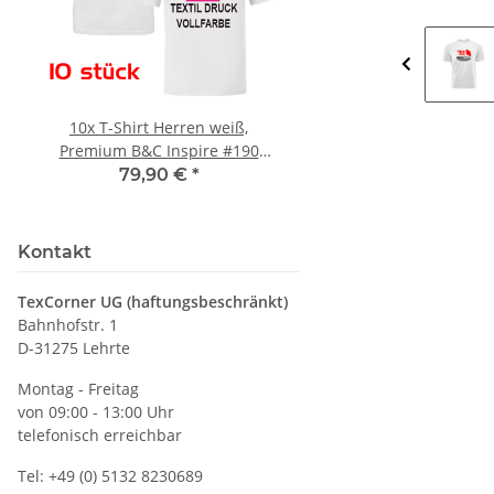
10x T-Shirt Herren weiß,
LEITUNG SAMMELS
Premium B&C Inspire #190
Piktogramm Warnweste
Rundhals mit EINER
vielen Taschen S
79,90 €
*
ab
11,17 €
*
Druckposition CMYK
Kontakt
TexCorner UG (haftungsbeschränkt)
Bahnhofstr. 1
D-31275 Lehrte
Montag - Freitag
von 09:00 - 13:00 Uhr
telefonisch erreichbar
Tel: +49 (0) 5132 8230689