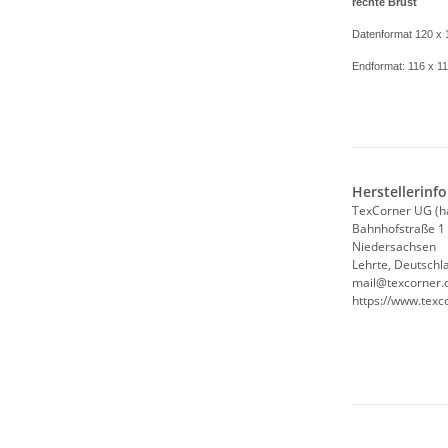
rechte Brust
Datenformat 120 x
Endformat: 116 x 
Herstellerinf
TexCorner UG (h
Bahnhofstraße 1
Niedersachsen
Lehrte, Deutschl
mail@texcorner.
https://www.texc