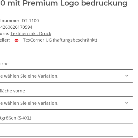
90 mit Premium Logo bedruckung
elnummer:
DT-1100
4260626170594
orie:
Textilien inkl. Druck
ller:
TexCorner UG (haftungsbeschränkt)
farbe
te wählen Sie eine Variation.
fläche vorne
te wählen Sie eine Variation.
rtgrößen (S-XXL)
tgrößen (S-XXL)