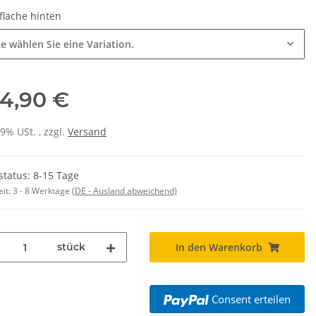
fläche hinten
te wählen Sie eine Variation.
rt Herren weiß,
LEITUNG SAMMELSTELLE
Fe
4,90 €
&C Inspire #190
Piktogramm Warnweste auch mit
ls mit EINER
vielen Taschen S-3XL
,90 €
*
ab
11,17 €
*
osition CMYK
19% USt. , zzgl.
Versand
status: 8-15 Tage
eit:
3 - 8 Werktage
(DE - Ausland abweichend)
stück
In den Warenkorb
Consent erteilen