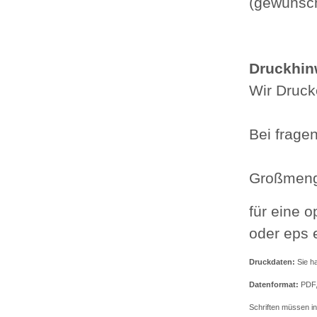
(gewünsch
Druckhin
Wir Druc
Bei frage
Großmeng
für eine 
oder eps 
Druckdaten:
Sie h
Datenformat:
PDF,
Schriften müssen in