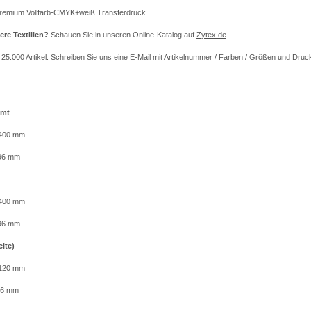
remium Vollfarb-CMYK+weiß Transferdruck
ere Textilien?
Schauen Sie in unseren Online-Katalog auf
Zytex.de
.
r 25.000 Artikel. Schreiben Sie uns eine E-Mail mit Artikelnummer / Farben / Größen und Druc
amt
 400 mm
396 mm
 400 mm
396 mm
eite)
 120 mm
116 mm