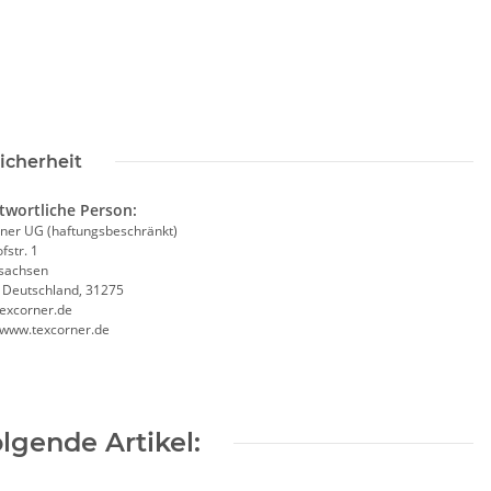
icherheit
twortliche Person:
ner UG (haftungsbeschränkt)
fstr. 1
sachsen
, Deutschland, 31275
excorner.de
//www.texcorner.de
lgende Artikel: