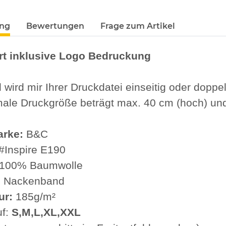
ung
Bewertungen
Frage zum Artikel
irt inklusive Logo Bedruckung
l wird mir Ihrer Druckdatei einseitig oder doppel
ale Druckgröße beträgt max. 40 cm (hoch) und
arke:
B&C
#Inspire E190
100% Baumwolle
er
Geburtstags Warnweste Mobiles
Signalweste 
, Nackenband
ktogramm
Gästebuch - 18. Geburtstag -
Warnweste S
elb mit
Wunschzahl - Neon Warnweste
Premium CM
ur:
185g/m²
-3XL
 €
*
11,99 € -
14,99 €
*
ab
f:
S,M,L,XL,XXL