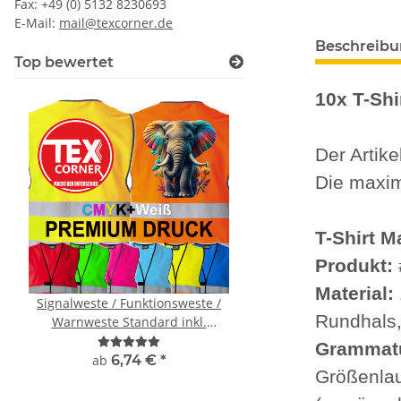
Fax: +49 (0) 5132 8230693
E-Mail:
mail@texcorner.de
Beschreib
Top bewertet
10x T-Sh
Der Artike
Die maxim
T-Shirt M
Produkt:
Material:
Signalweste / Funktionsweste /
Brandschutzhelf
Rundhals
Warnweste Standard inkl.
Evakuierungshelfer Pi
Premium CMYK + weiß druck
Executive Weste rot/g
Grammat
vielen Taschen S
ab
6,74 €
*
15,92 € -
19,90
Größenlau