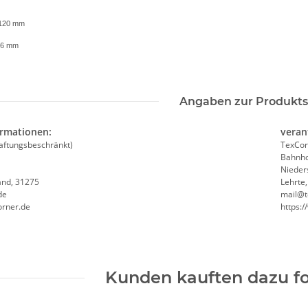
 120 mm
116 mm
Angaben zur Produkts
ormationen:
veran
aftungsbeschränkt)
TexCor
Bahnho
Nieder
and, 31275
Lehrte
de
mail@t
orner.de
https:
Kunden kauften dazu fo