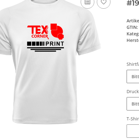
#1
Artik
GTIN:
Kateg
Herste
Shirt
Bit
Druck
Bit
T-Shi
T-Shir