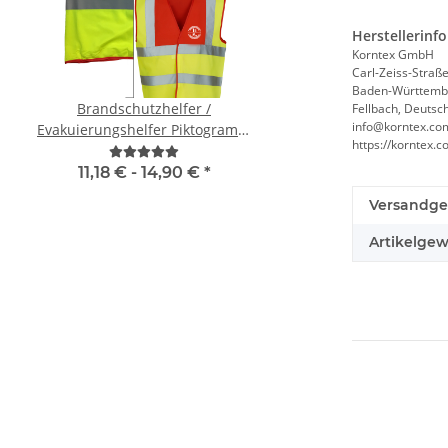
Herstellerinf
Korntex GmbH
Carl-Zeiss-Straße
Baden-Württemb
Brandschutzhelfer /
YOKO Executive War
Fellbach, Deutsc
info@korntex.co
Evakuierungshelfer Piktogramm
Paramedic Grün mit 
https://korntex
Weste rot/gelb S-3XL
Taschen und Reißver
11,18 € -
14,90 €
*
8,49 € -
9,99 
Versandge
Artikelgew