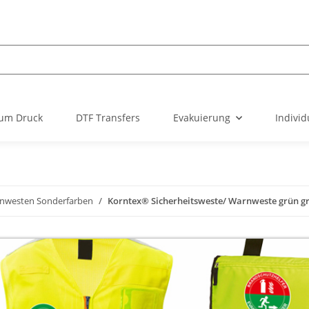
um Druck
DTF Transfers
Evakuierung
Individ
nwesten Sonderfarben
Korntex® Sicherheitsweste/ Warnweste grün g