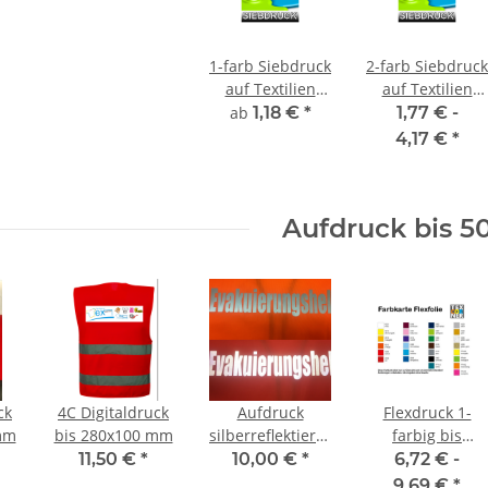
1-farb Siebdruck
2-farb Siebdruck
auf Textilien
auf Textilien
inkl. Film und
inkl. Film und
ab
1,18 €
*
1,77 € -
Sieberstellung
Sieberstellung
4,17 €
*
Aufdruck bis 5
ck
4C Digitaldruck
Aufdruck
Flexdruck 1-
mm
bis 280x100 mm
silberreflektierend
farbig bis
max 280x180
120x120 mm
11,50 €
*
10,00 €
*
6,72 € -
mm
9,69 €
*