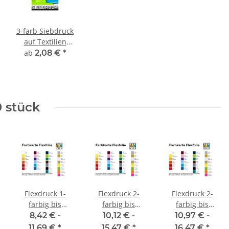
3-farb Siebdruck
auf Textilien
inkl. Film und
ab
2,08 €
*
Sieberstellung
0 stück
Flexdruck 1-
Flexdruck 2-
Flexdruck 2-
farbig bis
farbig bis
farbig bis
300x200 mm
120x120 mm
300x200 mm
8,42 € -
10,12 € -
10,97 € -
11,69 €
*
15,47 €
*
16,47 €
*