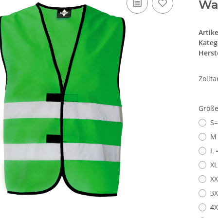
Wa
Artik
Kateg
Herste
Zollt
Größ
S=
M 
L 
XL
XX
3X
4X