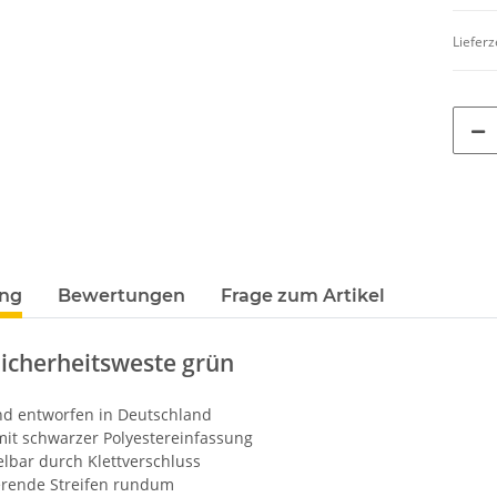
Lieferz
ung
Bewertungen
Frage zum Artikel
icherheitsweste grün
TELLE
10x T-Shirt Herren weiß,
Feuerwehr T
 auch mit
Premium B&C Inspire #190
farbig 10
und entworfen in Deutschland
-3XL
Rundhals mit EINER
Wun
79,90 €
*
7,99 €
it schwarzer Polyestereinfassung
Druckposition CMYK
elbar durch Klettverschluss
ierende Streifen rundum