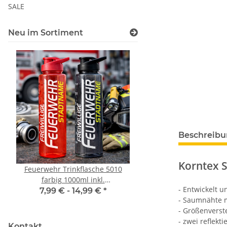
SALE
Neu im Sortiment
Beschreib
Korntex S
Feuerwehr Trinkflasche 5010
LEITUNG SAMMELS
farbig 1000ml inkl.
Piktogramm Warnweste
- Entwickelt 
Wunschnamen
vielen Taschen S
7,99 € -
14,99 €
*
ab
11,17 €
*
- Saumnähte m
- Größenverst
- zwei reflekt
Kontakt