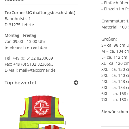
- Einfach übe
- Einzeln im P
TexCorner UG (haftungsbeschränkt)
Bahnhofstr. 1
Grammatur: 1
D-31275 Lehrte
Material: 100 
Montag - Freitag
Größen:
von 09:00 - 13:00 Uhr
S= ca. 98 cm 
telefonisch erreichbar
M = ca. 104 
L= ca. 112 cm
Tel: +49 (0) 5132 8230689
XL= ca. 120 c
Fax: +49 (0) 5132 8230693
XXL= ca. 130
E-Mail:
mail@texcorner.de
3XL= ca. 140
4XL= ca. 148
Top bewertet
5XL= ca. 154
6XL = ca. 168
7XL = ca. 180
Sie wünschen 