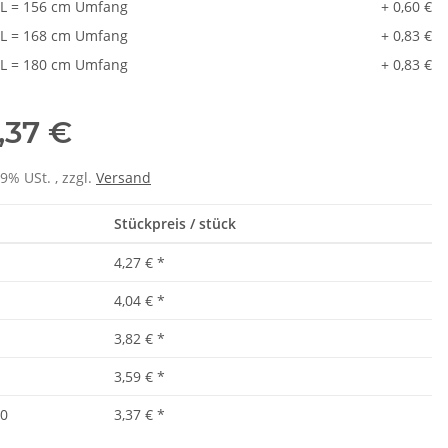
L = 156 cm Umfang
+ 0,60 €
L = 168 cm Umfang
+ 0,83 €
L = 180 cm Umfang
+ 0,83 €
,37 €
19% USt. , zzgl.
Versand
Stückpreis / stück
4,27 €
*
4,04 €
*
3,82 €
*
3,59 €
*
0
3,37 €
*