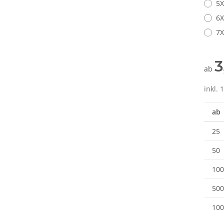
5X
6X
7X
3
ab
inkl. 
ab
25
50
100
500
100