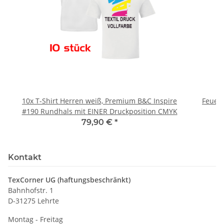
10x T-Shirt Herren weiß, Premium B&C Inspire
Feuerwe
#190 Rundhals mit EINER Druckposition CMYK
79,90 €
*
Kontakt
TexCorner UG (haftungsbeschränkt)
Bahnhofstr. 1
D-31275 Lehrte
Montag - Freitag