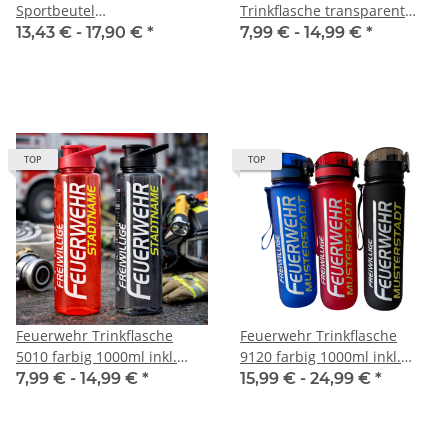
Sportbeutel
Trinkflasche transparent
inkl.Wunschname
650ml inkl. Wunschnamen
13,43 € -
17,90 €
*
7,99 € -
14,99 €
*
TOP
TOP
Feuerwehr Trinkflasche
Feuerwehr Trinkflasche
5010 farbig 1000ml inkl.
9120 farbig 1000ml inkl.
Wunschnamen
Wunschnamen
7,99 € -
14,99 €
*
15,99 € -
24,99 €
*