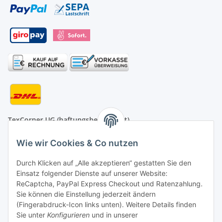
TexCorner UG (haftungsbeschränkt)
Bahnhofstr. 1
D-31275 Lehrte
Wie wir Cookies & Co nutzen
Montag - Freitag
Durch Klicken auf „Alle akzeptieren“ gestatten Sie den
von 09:00 - 13:00 Uhr
Einsatz folgender Dienste auf unserer Website:
telefonisch erreichbar
ReCaptcha, PayPal Express Checkout und Ratenzahlung.
Sie können die Einstellung jederzeit ändern
Tel: +49 (0) 5132 8230689
(Fingerabdruck-Icon links unten). Weitere Details finden
Fax: +49 (0) 5132 8230693
Sie unter
Konfigurieren
und in unserer
E-Mail:
mail@texcorner.de