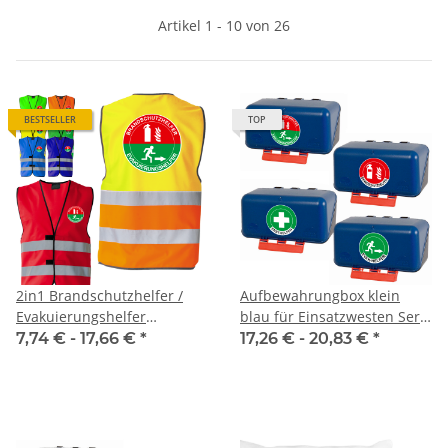
Artikel 1 - 10 von 26
BESTSELLER
TOP
2in1 Brandschutzhelfer /
Aufbewahrungbox klein
Evakuierungshelfer
blau für Einsatzwesten Serie
Standard Warnweste Serie
Berlin
7,74 € -
17,66 €
*
17,26 € -
20,83 €
*
BERLIN