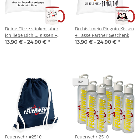
Deine Fürze stinken, aber
Du bist mein Pinguin Kissen
ich liebe Dich ... Kissen +
+ Tasse Partner Geschenk
Tasse Strichfiguren
13,90 € -
24,90 €
*
13,90 € -
24,90 €
*
TOP
Feuerwehr #2510
Feuerwehr 2510