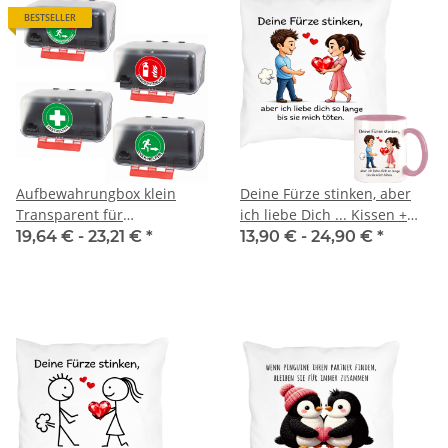
BESTSELLER
Aufbewahrungbox klein
Deine Fürze stinken, aber
Transparent für
ich liebe Dich ... Kissen +
Einsatzwesten Serie BERLIN
Tasse
19,64 € -
23,21 €
*
13,90 € -
24,90 €
*