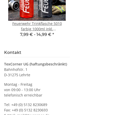
Feuerwehr Trinkflasche 5010
10x T-Shirt Herren 
farbig 1000ml inkl.
Premium B&C Inspir
Wunschnamen
Rundhals mit EI
7,99 € -
14,99 €
*
79,90 €
*
Druckposition C
Kontakt
TexCorner UG (haftungsbeschränkt)
Bahnhofstr. 1
D-31275 Lehrte
Montag - Freitag
von 09:00 - 13:00 Uhr
telefonisch erreichbar
Tel: +49 (0) 5132 8230689
Fax: +49 (0) 5132 8230693