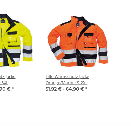
tz Jacke
Lille Warnschutz Jacke
-3XL
Orange/Marine S-2XL
,90 €
*
51,92 € -
64,90 €
*