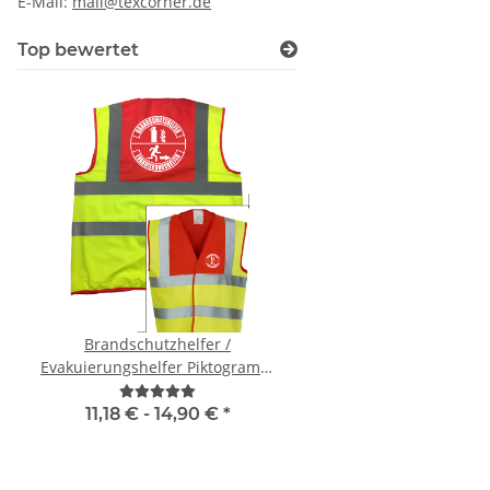
E-Mail:
mail@texcorner.de
Top bewertet
Brandschutzhelfer /
Lieber einen Heben, st
Evakuierungshelfer Piktogramm
fest zu Kleben Warnwe
Weste rot/gelb S-3XL
Karneval, Männer
11,18 € -
14,90 €
*
9,59 € -
13,99