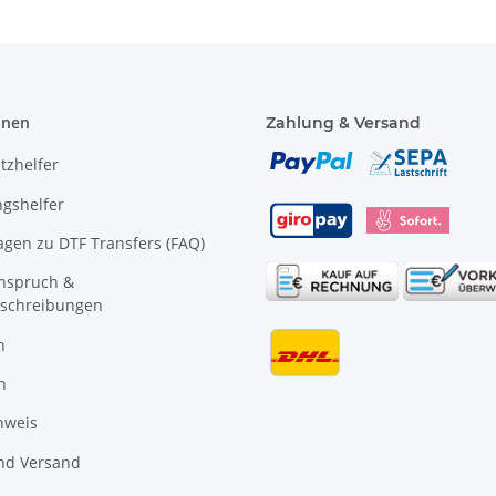
onen
Zahlung & Versand
tzhelfer
gshelfer
agen zu DTF Transfers (FAQ)
anspruch &
schreibungen
n
n
nweis
nd Versand