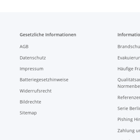
Gesetzliche Informationen
Informati
AGB
Brandschu
Datenschutz
Evakuierun
Impressum
Häufige Fr
Batteriegesetzhinweise
Qualitäts
Normenbe
Widerrufsrecht
Referenze
Bildrechte
Serie Berli
Sitemap
Pishing Hi
Zahlung u