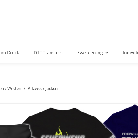
um Druck
DTF Transfers
Evakuierung
Individ
ken / Westen
Allzweck Jacken