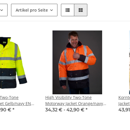
Artikel pro Seite
y Two-Tone
High Visibility Two-Tone
Kornte
et Gelb/navy EN
Motorway Jacket Orange/navy
Jacket
EN ISO20471 / GO/RT 3279
,90 €
*
34,32 € -
42,90 €
*
43,91