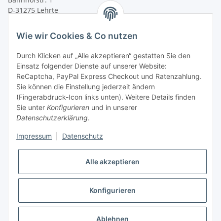
D-31275 Lehrte
Montag - Freitag
Wie wir Cookies & Co nutzen
von 09:00 - 13:00 Uhr
telefonisch erreichbar
Durch Klicken auf „Alle akzeptieren“ gestatten Sie den
Einsatz folgender Dienste auf unserer Website:
Tel: +49 (0) 5132 8230689
ReCaptcha, PayPal Express Checkout und Ratenzahlung.
Fax: +49 (0) 5132 8230693
Sie können die Einstellung jederzeit ändern
E-Mail:
mail@texcorner.de
(Fingerabdruck-Icon links unten). Weitere Details finden
Sie unter
Konfigurieren
und in unserer
Datenschutzerklärung
.
Impressum
|
Datenschutz
Vertrag widerrufen
Alle akzeptieren
Konfigurieren
* Alle Preise inkl. gesetzlicher USt., zzgl.
Versand
Ablehnen