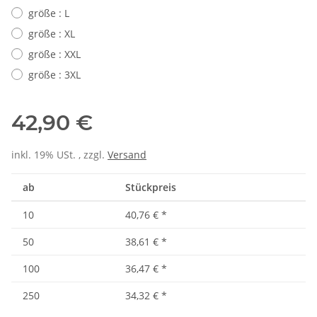
größe : L
größe : XL
größe : XXL
größe : 3XL
42,90 €
inkl. 19% USt. , zzgl.
Versand
ab
Stückpreis
10
40,76 €
*
50
38,61 €
*
100
36,47 €
*
250
34,32 €
*