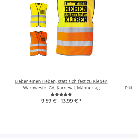
Lieber einen Heben, statt sich fest zu Kleben
B
Warnweste JGA, Karneval, Männertag
Piktog
9,59 € -
13,99 €
*