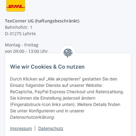
TexCorner UG (haftungsbeschränkt)
Bahnhofstr. 1
D-31275 Lehrte
Montag - Freitag
von 09:00 - 13:00 Uhr
telefonisch erreichbar
Wie wir Cookies & Co nutzen
Tel: +49 (0) 5132 8230689
Fax: +49 (0) 5132 8230693
Durch Klicken auf „Alle akzeptieren“ gestatten Sie den
E-Mail:
mail@texcorner.de
Einsatz folgender Dienste auf unserer Website:
ReCaptcha, PayPal Express Checkout und Ratenzahlung.
Sie können die Einstellung jederzeit ändern
(Fingerabdruck-Icon links unten). Weitere Details finden
Sie unter
Konfigurieren
und in unserer
Datenschutzerklärung
.
Impressum
|
Datenschutz