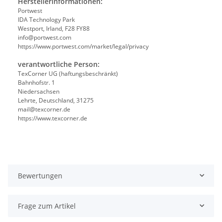
Herstellerinformationen:
Portwest
IDA Technology Park
Westport, Irland, F28 FY88
info@portwest.com
https://www.portwest.com/market/legal/privacy
verantwortliche Person:
TexCorner UG (haftungsbeschränkt)
Bahnhofstr. 1
Niedersachsen
Lehrte, Deutschland, 31275
mail@texcorner.de
https://www.texcorner.de
Bewertungen
Frage zum Artikel