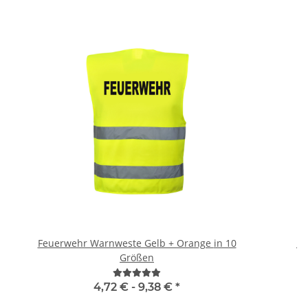
Feuerwehr Warnweste Gelb + Orange in 10
Br
Größen
4,72 € -
9,38 €
*