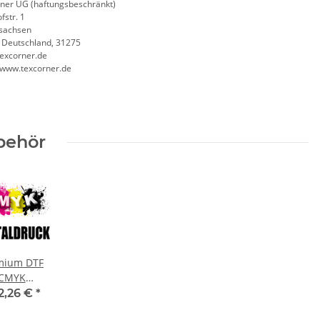
ner UG (haftungsbeschränkt)
fstr. 1
sachsen
, Deutschland, 31275
excorner.de
//www.texcorner.de
behör
mium DTF
CMYK
italdruck
2,26 €
*