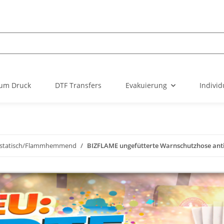
um Druck
DTF Transfers
Evakuierung
Individ
istatisch/Flammhemmend
BIZFLAME ungefütterte Warnschutzhose an