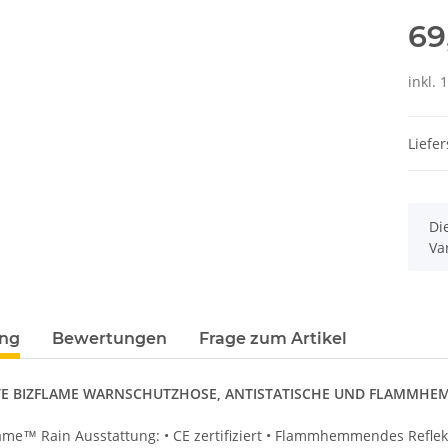
69
inkl. 
Liefer
x
Di
Va
ung
Bewertungen
Frage zum Artikel
E BIZFLAME WARNSCHUTZHOSE, ANTISTATISCHE UND FLAMMH
ame™ Rain Ausstattung: • CE zertifiziert • Flammhemmendes Reflek