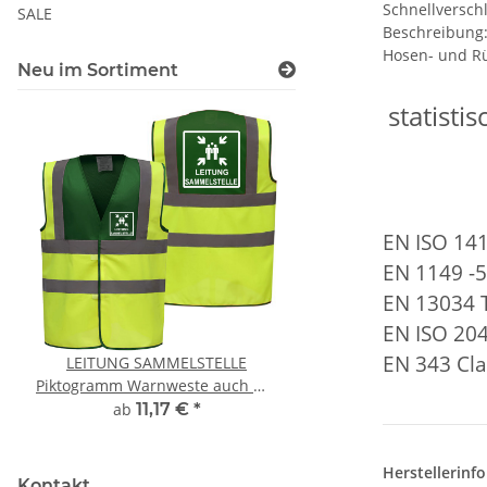
Schnellversch
SALE
Beschreibung:
Hosen- und Rü
Neu im Sortiment
statist
EN ISO 141
EN 1149 -5
EN 13034 
EN ISO 204
EN 343 Cla
LEITUNG SAMMELSTELLE
10x T-Shirt Herren 
Piktogramm Warnweste auch mit
Premium B&C Inspir
vielen Taschen S-3XL
Rundhals mit EI
ab
11,17 €
*
79,90 €
*
Druckposition C
Herstellerinf
Kontakt