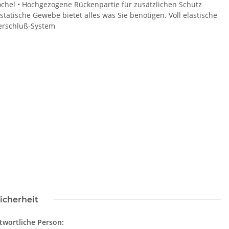
öchel • Hochgezogene Rückenpartie für zusätzlichen Schutz
tische Gewebe bietet alles was Sie benötigen. Voll elastische
erschluß-System
SAMMELSTELLE
10x T-Shirt Herren weiß,
Fe
arnweste auch mit
Premium B&C Inspire #190
Taschen S-3XL
Rundhals mit EINER
11,17 €
*
79,90 €
*
icherheit
Druckposition CMYK
twortliche Person: