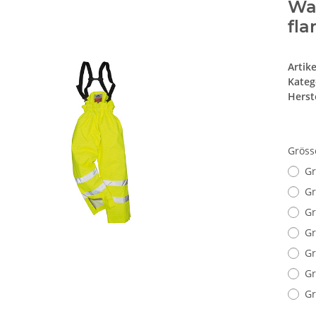
War
fl
Artik
Kateg
Herste
Grös
Gr
G
Gr
Gr
Gr
Gr
Gr