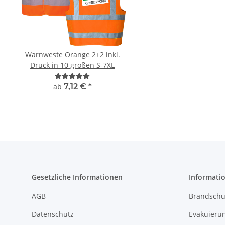
Warnweste Orange 2+2 inkl.
Brandschutz BEAUF
Druck in 10 größen S-7XL
Piktogramm Warnweste
mit vielen Taschen
"BRAND22 Lini
ab
7,12 €
*
11,18 € -
24,90
Gesetzliche Informationen
Informati
AGB
Brandschu
Datenschutz
Evakuierun