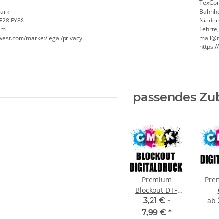
TexCor
Park
Bahnho
 F28 FY88
Nieder
om
Lehrte
west.com/market/legal/privacy
mail@t
https:
passendes Zu
Premium
Pre
Blockout DTF
Digitaldruck
Dig
3,21 € -
ab
CMYK
7,99 €
*