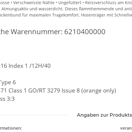
lüsse • Verschweisste Nähte • Ungefüttert • Reissverschluss am Kn
 Atmungsaktiv und wasserdicht. Dieses flammhemmende und antista
ckenbund für maximalen Tragekomfort. Hosenträger mit Schnellv
ische Warennummer: 6210400000
16 Index 1 /12H/40
Type 6
71 Class 1 GO/RT 3279 Issue 8 (orange only)
ss 3:3
weiß,
Feuerwehr Trinkflasche 5010
LEITUNG 
e #190
farbig 1000ml inkl.
Piktogramm W
NER
Wunschnamen
vielen 
7,99 € -
14,99 €
*
ab
Angaben zur Produkts
MYK
ormationen:
veran