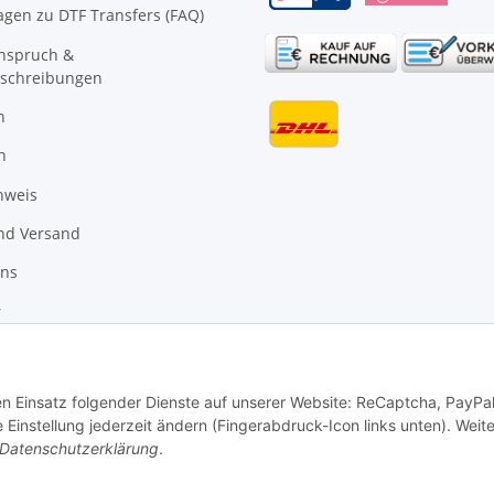
agen zu DTF Transfers (FAQ)
anspruch &
schreibungen
n
n
nweis
nd Versand
uns
r
den Einsatz folgender Dienste auf unserer Website: ReCaptcha, PayPa
instellung jederzeit ändern (Fingerabdruck-Icon links unten). Weit
Datenschutzerklärung
.