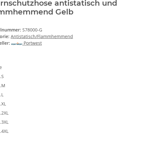
nschutzhose antistatisch und
ammhemmend Gelb
elnummer:
S78000-G
orie:
Antistatisch/Flammhemmend
ller:
Portwest
se
.S
r.M
.L
.XL
.2XL
.3XL
.4XL