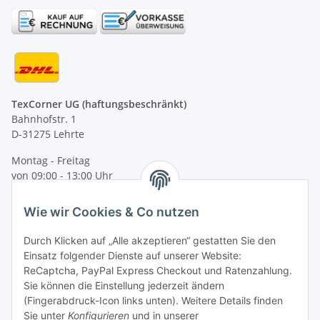
TexCorner UG (haftungsbeschränkt)
Bahnhofstr. 1
D-31275 Lehrte
Montag - Freitag
von 09:00 - 13:00 Uhr
telefonisch erreichbar
Wie wir Cookies & Co nutzen
Tel: +49 (0) 5132 8230689
Fax: +49 (0) 5132 8230693
Durch Klicken auf „Alle akzeptieren“ gestatten Sie den
E-Mail:
mail@texcorner.de
Einsatz folgender Dienste auf unserer Website:
ReCaptcha, PayPal Express Checkout und Ratenzahlung.
Sie können die Einstellung jederzeit ändern
(Fingerabdruck-Icon links unten). Weitere Details finden
Sie unter
Konfigurieren
und in unserer