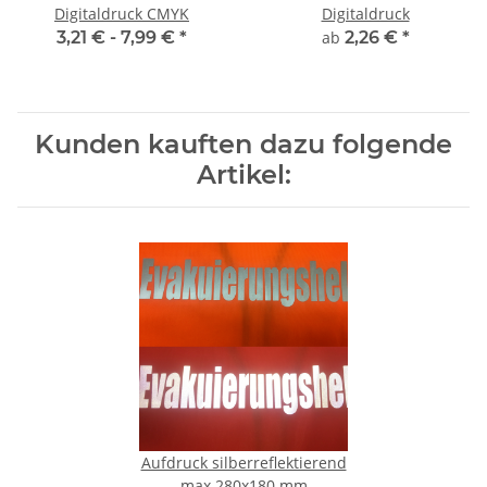
Digitaldruck CMYK
Digitaldruck
3,21 € -
7,99 €
*
ab
2,26 €
*
Kunden kauften dazu folgende
Artikel:
Aufdruck silberreflektierend
max 280x180 mm