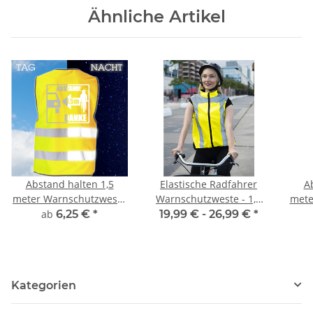
Ähnliche Artikel
Abstand halten 1,5
Elastische Radfahrer
A
meter Warnschutzweste
Warnschutzweste - 1,5
mete
standard 7 größen
meter Abstand
st
ab
6,25 €
*
19,99 € -
26,99 €
*
Kategorien