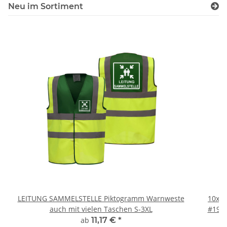
Neu im Sortiment
LEITUNG SAMMELSTELLE Piktogramm Warnweste
10x T
auch mit vielen Taschen S-3XL
#190 
ab
11,17 €
*