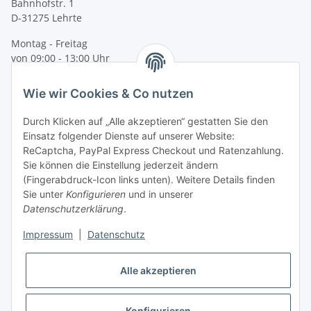
Bahnhofstr. 1
D-31275 Lehrte
Montag - Freitag
von 09:00 - 13:00 Uhr
telefonisch erreichbar
Wie wir Cookies & Co nutzen
Tel: +49 (0) 5132 8230689
Fax: +49 (0) 5132 8230693
Durch Klicken auf „Alle akzeptieren“ gestatten Sie den
E-Mail:
mail@texcorner.de
Einsatz folgender Dienste auf unserer Website:
ReCaptcha, PayPal Express Checkout und Ratenzahlung.
Sie können die Einstellung jederzeit ändern
(Fingerabdruck-Icon links unten). Weitere Details finden
Sie unter
Konfigurieren
und in unserer
Datenschutzerklärung
.
Impressum
|
Datenschutz
Vertrag widerrufen
Alle akzeptieren
Konfigurieren