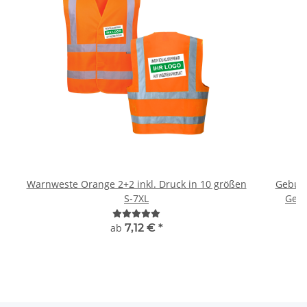
Warnweste Orange 2+2 inkl. Druck in 10 größen
Geburts
S-7XL
Gebu
ab
7,12 €
*