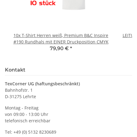
10x T-Shirt Herren weiß, Premium B&C Inspire
LEITU
#190 Rundhals mit EINER Druckposition CMYK
79,90 €
*
Kontakt
TexCorner UG (haftungsbeschränkt)
Bahnhofstr. 1
D-31275 Lehrte
Montag - Freitag
von 09:00 - 13:00 Uhr
telefonisch erreichbar
Tel: +49 (0) 5132 8230689