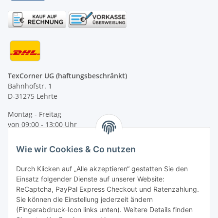
TexCorner UG (haftungsbeschränkt)
Bahnhofstr. 1
D-31275 Lehrte
Montag - Freitag
von 09:00 - 13:00 Uhr
telefonisch erreichbar
Wie wir Cookies & Co nutzen
Tel: +49 (0) 5132 8230689
Fax: +49 (0) 5132 8230693
Durch Klicken auf „Alle akzeptieren“ gestatten Sie den
E-Mail:
mail@texcorner.de
Einsatz folgender Dienste auf unserer Website:
ReCaptcha, PayPal Express Checkout und Ratenzahlung.
Sie können die Einstellung jederzeit ändern
(Fingerabdruck-Icon links unten). Weitere Details finden