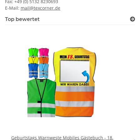
Fax: +49 (0) 5132 8230693
E-Mail:
mail@texcorner.de
Top bewertet
Geburtstags Warnweste Mobiles Gästebuch - 18.
Br