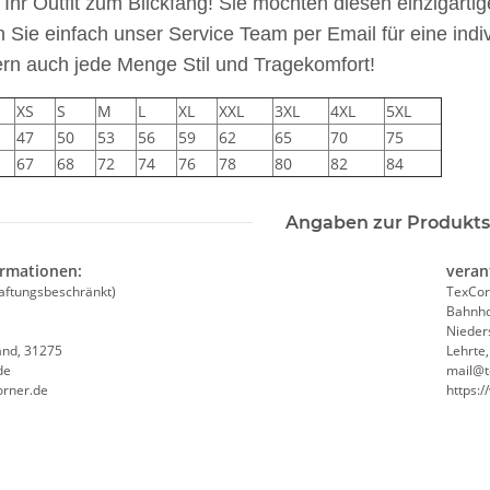
Ihr Outfit zum Blickfang! Sie möchten diesen einzigart
n Sie einfach unser Service Team per Email für eine indi
ern auch jede Menge Stil und Tragekomfort!
TELLE
10x T-Shirt Herren weiß,
Feuerwehr T
XS
S
M
L
XL
XXL
3XL
4XL
5XL
 auch mit
Premium B&C Inspire #190
farbig 10
47
50
53
56
59
62
65
70
75
-3XL
Rundhals mit EINER
Wun
79,90 €
*
7,99 €
67
68
72
74
76
78
80
82
84
Druckposition CMYK
Angaben zur Produkts
ormationen:
veran
aftungsbeschränkt)
TexCor
Bahnho
Nieder
and, 31275
Lehrte
de
mail@t
orner.de
https: