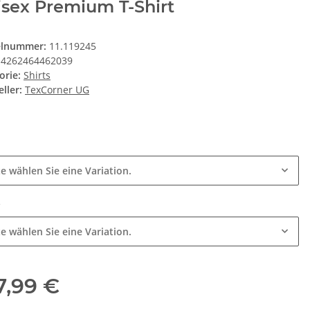
sex Premium T-Shirt
elnummer:
11.119245
4262464462039
orie:
Shirts
ller:
TexCorner UG
e
te wählen Sie eine Variation.
e
te wählen Sie eine Variation.
7,99 €