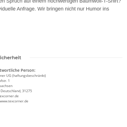
igen Spruch auf einem hochwertigen Baumwoll-T-Shirt?
viduelle Anfrage. Wir bringen nicht nur Humor ins
rinkflasche 5010
LEITUNG SAMMELSTELLE
00ml inkl.
Piktogramm Warnweste auch mit
P
schnamen
vielen Taschen S-3XL
 -
14,99 €
*
ab
11,17 €
*
icherheit
twortliche Person:
ner UG (haftungsbeschränkt)
fstr. 1
sachsen
, Deutschland, 31275
excorner.de
//www.texcorner.de