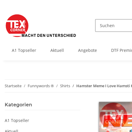
A1 Topseller
Aktuell
Angebote
DTF Premi
Startseite
Funnywords ®
Shirts
Hamster Meme I Love Hamsti K
Kategorien
A1 Topseller
Aktuell