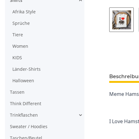
Shirts
Afrika Style
Sprüche
Tiere
Women
KIDS
Länder-Shirts
Beschreib
Halloween
Tassen
Meme Hamste
Think Different
Trinkflaschen
I Love Hamst
Sweater / Hoodies
Taschen/Beutel