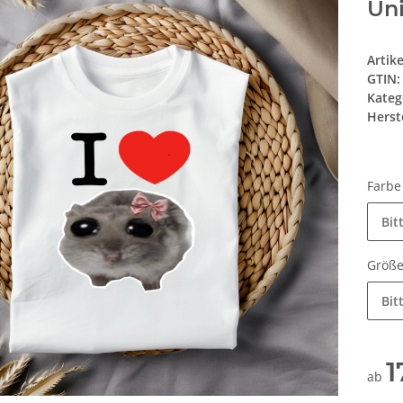
Uni
Artik
GTIN:
Kateg
Herste
Farb
Bit
Größ
Bit
1
ab