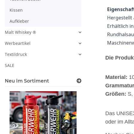
Eigenschaft
Kissen
Hergestellt
Aufkleber
Erhältlich 
Malt Whiskey ®
Rundhalsaus
Maschinenwa
Werbeartikel
Textildruck
Die Produk
SALE
Material:
1
Neu im Sortiment
Grammatur
Größen:
S, 
Das UNISEX-
oder im Allt