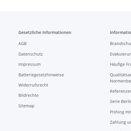
Gesetzliche Informationen
Informati
AGB
Brandschu
Datenschutz
Evakuierun
Impressum
Häufige Fr
Batteriegesetzhinweise
Qualitäts
Normenbe
Widerrufsrecht
Referenze
Bildrechte
Serie Berli
Sitemap
Pishing Hi
Zahlung u