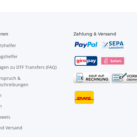
onen
Zahlung & Versand
tzhelfer
gshelfer
agen zu DTF Transfers (FAQ)
anspruch &
schreibungen
n
n
nweis
nd Versand