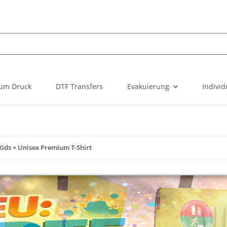
um Druck
DTF Transfers
Evakuierung
Individ
ids + Unisex Premium T-Shirt