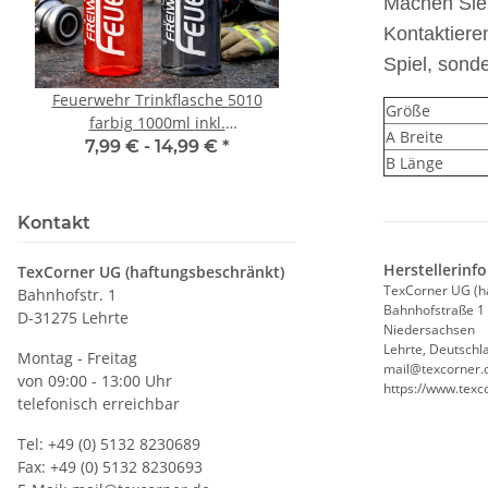
Machen Sie 
Kontaktiere
Spiel, sond
Feuerwehr Trinkflasche 5010
LEITUNG SAMMELS
Größe
farbig 1000ml inkl.
Piktogramm Warnweste
A Breite
Wunschnamen
vielen Taschen S
7,99 € -
14,99 €
*
ab
11,17 €
*
B Länge
Kontakt
Herstellerinf
TexCorner UG (haftungsbeschränkt)
TexCorner UG (h
Bahnhofstr. 1
Bahnhofstraße 1
D-31275 Lehrte
Niedersachsen
Lehrte, Deutschl
Montag - Freitag
mail@texcorner.
von 09:00 - 13:00 Uhr
https://www.texc
telefonisch erreichbar
Tel: +49 (0) 5132 8230689
Fax: +49 (0) 5132 8230693