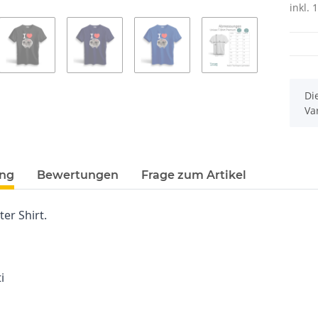
inkl. 
x
Di
Va
ung
Bewertungen
Frage zum Artikel
r Shirt.
i