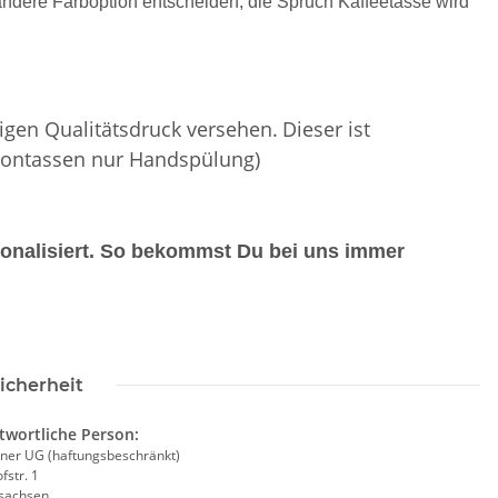
 andere Farboption entscheiden, die Spruch Kaffeetasse wird
igen Qualitätsdruck versehen.
Dieser ist
eontassen nur Handspülung)
SAMMELSTELLE
10x T-Shirt Herren weiß,
Fe
arnweste auch mit
Premium B&C Inspire #190
Taschen S-3XL
Rundhals mit EINER
11,17 €
*
79,90 €
*
Druckposition CMYK
rsonalisiert. So bekommst Du bei uns immer
icherheit
twortliche Person:
ner UG (haftungsbeschränkt)
fstr. 1
sachsen