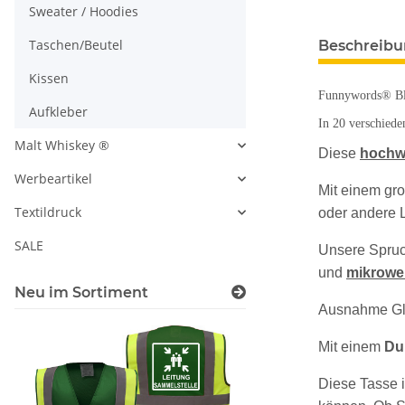
Sweater / Hoodies
Taschen/Beutel
Beschreib
Kissen
Funnywords® Bla
Aufkleber
In 20 verschiede
Malt Whiskey ®
Diese
hochw
Werbeartikel
Mit einem gr
Textildruck
oder andere L
SALE
Unsere Spruch
und
mikrowe
Neu im Sortiment
Ausnahme Glit
Mit einem
Du
Diese Tasse 