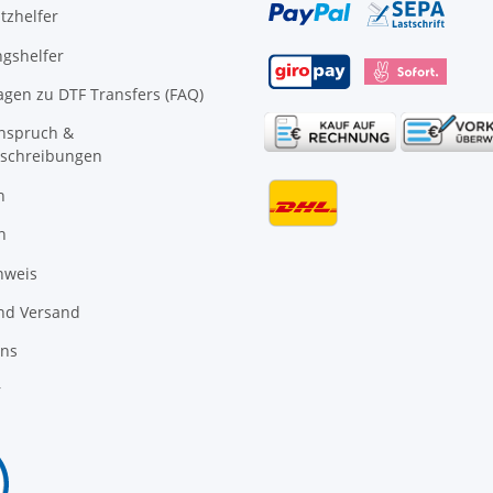
tzhelfer
gshelfer
agen zu DTF Transfers (FAQ)
anspruch &
schreibungen
n
n
nweis
nd Versand
uns
r