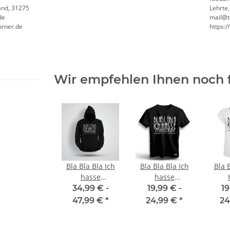
and, 31275
Lehrte
de
mail@t
orner.de
https:
Wir empfehlen Ihnen noch 
Bla Bla Bla Ich
Bla Bla Bla Ich
Bla 
hasse
hasse
Menschen -
Menschen -
Me
34,99 € -
19,99 € -
19
nsweste /
Lieber einen Heben, statt sich
Geburtstags 
Steine sind OK -
Steine sind OK -
Stei
l.
fest zu Kleben Warnweste JGA,
Gästebuch - 18. Geburtstag -
47,99 €
*
24,99 €
*
24
Unisex Deluxe
Unisex Premium
Frau
ß druck
Karneval, Männertag
Wunschzahl 
Heavy Hoodie
T-Shirt
E
9,59 € -
13,99 €
*
11,99 