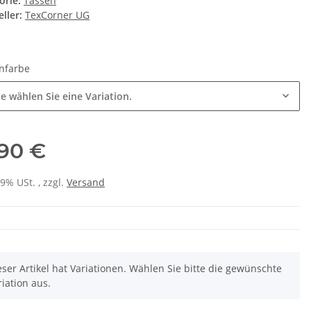
orie:
Tassen
ller:
TexCorner UG
nfarbe
te wählen Sie eine Variation.
,90 €
19% USt. , zzgl.
Versand
eser Artikel hat Variationen. Wählen Sie bitte die gewünschte
riation aus.