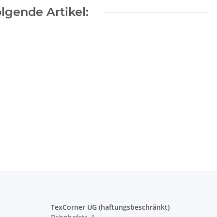
houlder
Neontasse 20
lgende Artikel:
Farben
TexCorner UG (haftungsbeschränkt)