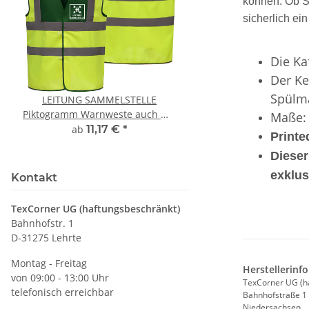
können.
Ob S
sicherlich ei
Die Ka
Der Ke
Spülma
LEITUNG SAMMELSTELLE
10x T-Shirt Herren 
Piktogramm Warnweste auch mit
Premium B&C Inspir
Maße:
vielen Taschen S-3XL
Rundhals mit EI
ab
11,17 €
*
79,90 €
*
Printe
Druckposition C
Dieser
exklus
Kontakt
TexCorner UG (haftungsbeschränkt)
Bahnhofstr. 1
D-31275 Lehrte
Montag - Freitag
Herstellerinf
von 09:00 - 13:00 Uhr
TexCorner UG (h
telefonisch erreichbar
Bahnhofstraße 1
Niedersachsen