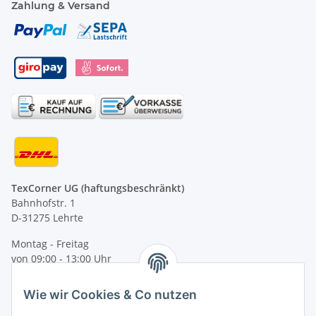
Zahlung & Versand
TexCorner UG (haftungsbeschränkt)
Bahnhofstr. 1
D-31275 Lehrte
Montag - Freitag
von 09:00 - 13:00 Uhr
telefonisch erreichbar
Wie wir Cookies & Co nutzen
Tel: +49 (0) 5132 8230689
Fax: +49 (0) 5132 8230693