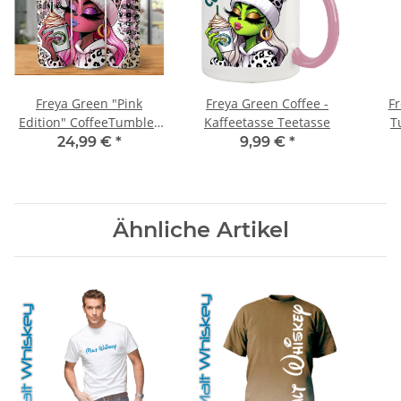
Freya Green "Pink
Freya Green Coffee -
Fr
Edition" CoffeeTumbler
Kaffeetasse Teetasse
T
Edelstahl Trinkflasche
24,99 €
*
9,99 €
*
Ähnliche Artikel