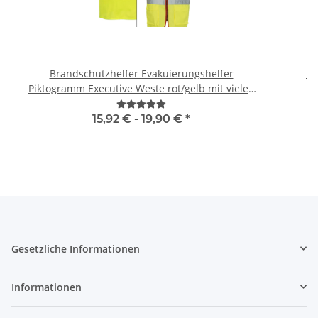
Brandschutzhelfer Evakuierungshelfer
Br
Piktogramm Executive Weste rot/gelb mit vielen
Taschen S-3XL
15,92 € -
19,90 €
*
Gesetzliche Informationen
Informationen