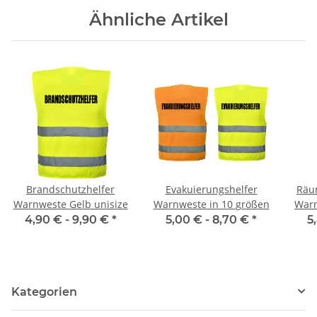
Ähnliche Artikel
Brandschutzhelfer
Evakuierungshelfer
Räu
Warnweste Gelb unisize
Warnweste in 10 größen
Warn
i
4,90 € -
9,90 €
*
5,00 € -
8,70 €
*
5
Kategorien