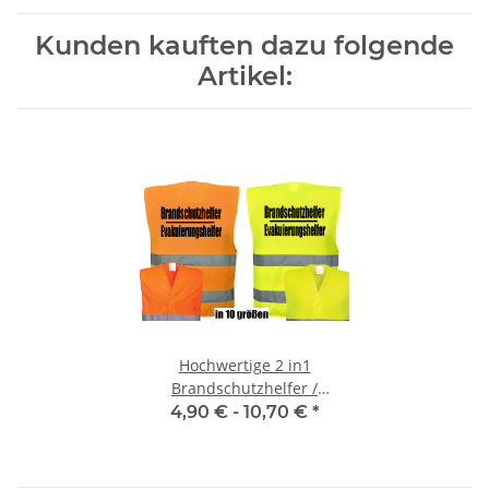
Kunden kauften dazu folgende
Artikel:
Hochwertige 2 in1
Brandschutzhelfer /
Evakuierungshelfer
4,90 € -
10,70 €
*
Warnweste in 10 größen