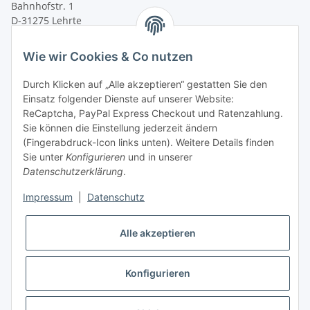
Bahnhofstr. 1
D-31275 Lehrte
Montag - Freitag
Wie wir Cookies & Co nutzen
von 09:00 - 13:00 Uhr
telefonisch erreichbar
Durch Klicken auf „Alle akzeptieren“ gestatten Sie den
Einsatz folgender Dienste auf unserer Website:
Tel: +49 (0) 5132 8230689
ReCaptcha, PayPal Express Checkout und Ratenzahlung.
Fax: +49 (0) 5132 8230693
Sie können die Einstellung jederzeit ändern
E-Mail:
mail@texcorner.de
(Fingerabdruck-Icon links unten). Weitere Details finden
Sie unter
Konfigurieren
und in unserer
Datenschutzerklärung
.
Impressum
|
Datenschutz
Vertrag widerrufen
Alle akzeptieren
Konfigurieren