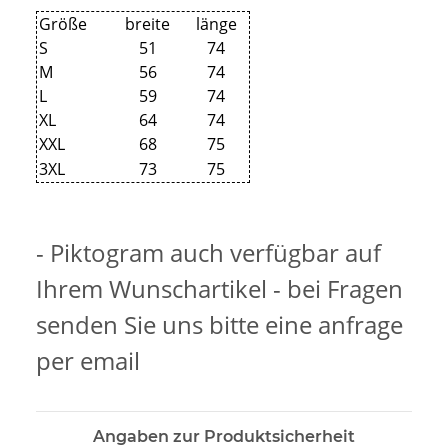
Größe
breite
länge
S
51
74
M
56
74
L
59
74
XL
64
74
XXL
68
75
3XL
73
75
- Piktogram auch verfügbar auf
Ihrem Wunschartikel - bei Fragen
senden Sie uns bitte eine anfrage
per email
Angaben zur Produktsicherheit