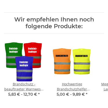
Wir empfehlen Ihnen noch
folgende Produkte:
Brandschutz -
Hochwertige
Meg
beauftragter Warnweste
Brandschutzhelfer
La
Sonderfarbe in 10
Warnweste in 10 größen
we
5,83 € -
12,70 €
*
5,00 € -
9,89 €
*
größen und 3 farben