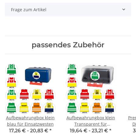
Frage zum Artikel
passendes Zubehör
Aufbewahrungbox klein
Aufbewahrungbox klein
Pre
blau für Einsatzwesten
Transparent für
D
Einsatzwesten
17,26 € -
20,83 €
*
19,64 € -
23,21 €
*
3