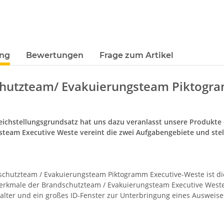
-3XL
Rundhals mit EINER
Wun
79,90 €
*
7,99 €
Druckposition CMYK
ung
Bewertungen
Frage zum Artikel
hutzteam/ Evakuierungsteam Piktogr
ichstellungsgrundsatz hat uns dazu veranlasst unsere Produkt
steam Executive Weste vereint die zwei Aufgabengebiete und stell
chutzteam / Evakuierungsteam Piktogramm Executive-Weste ist di
rkmale der Brandschutzteam / Evakuierungsteam Executive Weste s
alter und ein großes ID-Fenster zur Unterbringung eines Ausweise