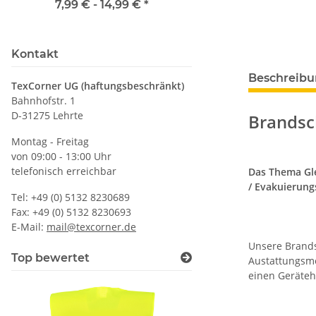
Wunschnamen
vielen Taschen S
7,99 € -
14,99 €
*
ab
11,17 €
*
Kontakt
Beschreib
TexCorner UG (haftungsbeschränkt)
Bahnhofstr. 1
D-31275 Lehrte
Brandsc
Montag - Freitag
von 09:00 - 13:00 Uhr
telefonisch erreichbar
Das Thema Gle
/ Evakuierung
Tel: +49 (0) 5132 8230689
Fax: +49 (0) 5132 8230693
E-Mail:
mail@texcorner.de
Unsere Brands
Top bewertet
Austattungsme
einen Geräteh