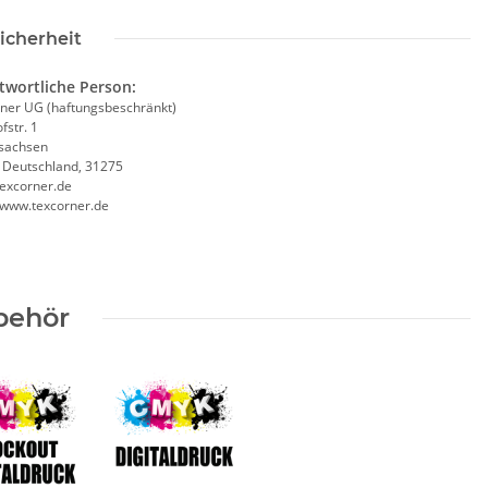
icherheit
twortliche Person:
ner UG (haftungsbeschränkt)
fstr. 1
sachsen
, Deutschland, 31275
excorner.de
//www.texcorner.de
behör