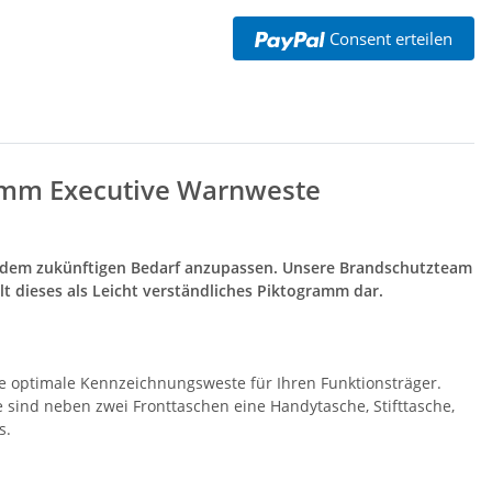
schnamen
vielen Taschen S-3XL
 -
14,99 €
*
ab
11,17 €
*
Consent erteilen
amm Executive Warnweste
e dem zukünftigen Bedarf anzupassen. Unsere Brandschutzteam
t dieses als Leicht verständliches Piktogramm dar.
e optimale Kennzeichnungsweste für Ihren Funktionsträger.
ind neben zwei Fronttaschen eine Handytasche, Stifttasche,
s.