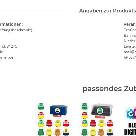
Angaben zur Produkts
ormationen:
veran
aftungsbeschränkt)
TexCor
Bahnho
Nieder
and, 31275
Lehrte
de
mail@t
orner.de
https:
passendes Zu