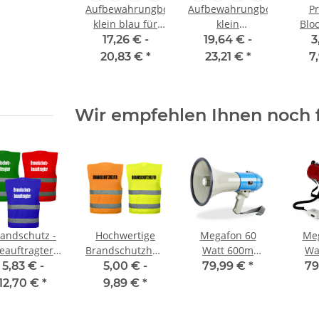
Aufbewahrungbox
Aufbewahrungbox
P
klein blau für
klein
Blo
Einsatzwesten
Transparent für
Dig
17,26 € -
19,64 € -
3
Einsatzwesten
20,83 €
*
23,21 €
*
7
Wir empfehlen Ihnen noch 
andschutz -
Hochwertige
Megafon 60
Me
eauftragter
Brandschutzhelfer
Watt 600m
Wa
Warnweste
Warnweste in 10
Lautsprecher
Lau
5,83 € -
5,00 € -
79,99 €
*
79
nderfarbe in
größen
Sirene
12,70 €
*
9,89 €
*
größen und 3
wetterfest
we
farben
weiß/blau
w