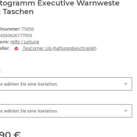
ktogramm Executive Warnweste
t Taschen
elnummer:
T5050
4260626177050
orie:
Hilfe / Leitung
ller:
TexCorner UG (haftungsbeschränkt)
l
te wählen Sie eine Variation.
e
te wählen Sie eine Variation.
,90 €