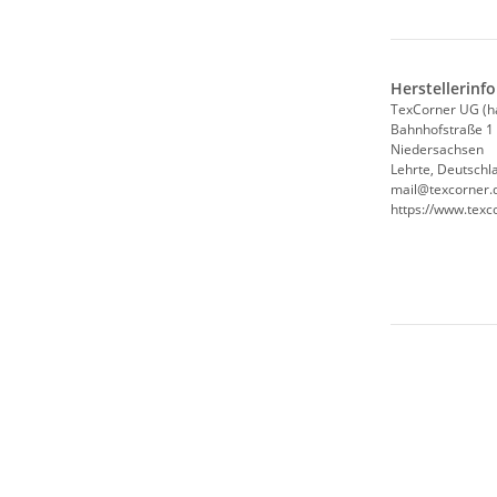
Herstellerinf
TexCorner UG (h
Bahnhofstraße 1
Niedersachsen
Lehrte, Deutschl
mail@texcorner.
https://www.texc