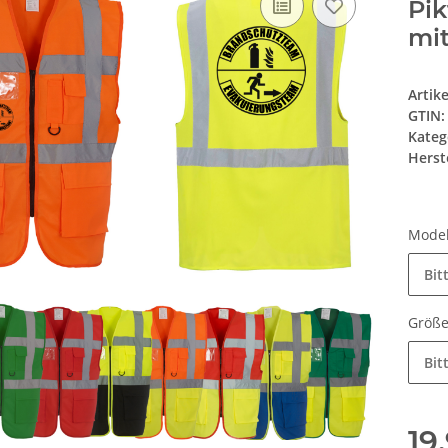
Pi
mi
Artik
GTIN:
Kateg
Herste
Mode
Bit
Größ
Bit
19