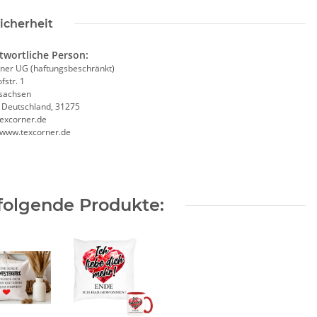
icherheit
twortliche Person:
ner UG (haftungsbeschränkt)
fstr. 1
sachsen
, Deutschland, 31275
excorner.de
//www.texcorner.de
folgende Produkte: