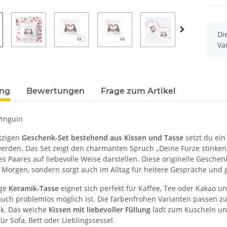
x
Di
Va
ung
Bewertungen
Frage zum Artikel
Pinguin
tzigen
Geschenk-Set bestehend aus Kissen und Tasse
setzt du ei
erden. Das Set zeigt den charmanten Spruch „Deine Fürze stinken, 
es Paares auf liebevolle Weise darstellen. Diese originelle Gesche
 Morgen, sondern sorgt auch im Alltag für heitere Gespräche und 
ige
Keramik-Tasse
eignet sich perfekt für Kaffee, Tee oder Kakao u
auch problemlos möglich ist. Die farbenfrohen Varianten passen z
k. Das weiche
Kissen mit liebevoller Füllung
lädt zum Kuscheln und
für Sofa, Bett oder Lieblingssessel.