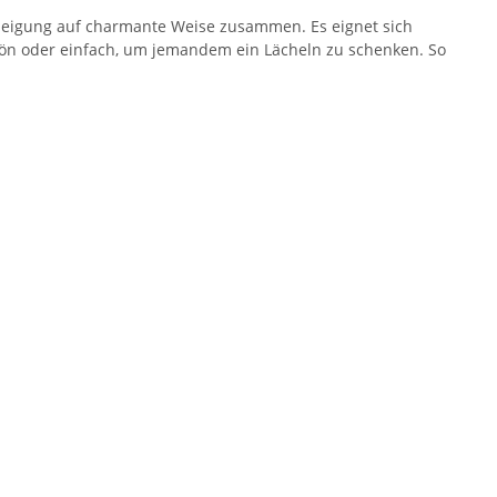
eigung auf charmante Weise zusammen. Es eignet sich
chön oder einfach, um jemandem ein Lächeln zu schenken. So
SAMMELSTELLE
Feuerwehr Trinkflasche 5010
arnweste auch mit
farbig 1000ml inkl.
P
Taschen S-3XL
Wunschnamen
11,17 €
*
7,99 € -
14,99 €
*