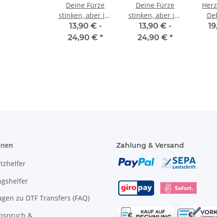
Deine Fürze
Deine Fürze
Herz
stinken, aber ich
stinken, aber ich
De
liebe Dich ...
liebe Dich ...
Ki
13,90 € -
13,90 € -
19
e Mobiles
YOKO Executive Warnweste
Brandschut
Kissen + Tasse
Kissen + Tasse
Aufd
Paramedic Grün mit vielen
Piktogramm W
24,90 €
*
24,90 €
*
Strichfiguren
arnweste
Taschen und Reißverschluss
mit viele
Schw
"BRAN
 €
*
8,49 € -
9,99 €
*
11,18 €
onen
Zahlung & Versand
tzhelfer
gshelfer
agen zu DTF Transfers (FAQ)
anspruch &