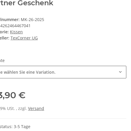
rtner Geschenk
elnummer:
MK-26-2025
4262464467041
orie:
Kissen
ller:
TexCorner UG
nte
te wählen Sie eine Variation.
3,90 €
19% USt. , zzgl.
Versand
status: 3-5 Tage