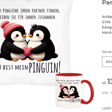
Pa
Artik
GTIN:
Kateg
Herste
Varia
Bit
1
ab
inkl. 
Liefer