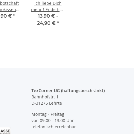
botschaft
Ich liebe Dich
kokissen
mehr ! Ende hab
ssen mit
gewonnen ...
,90 €
*
13,90 € -
z BEAUFTRAGTER
Geburtstags Warnweste Mobiles
Y
ruck Keine
Kissen + Tasse
arnweste rot/gelb
Gästebuch - 18. Geburtstag -
P
24,90 €
*
Sorge
n Taschen S-3XL
Wunschzahl - Neon Warnweste
Ta
esterherz
D22 Linie"
 -
24,90 €
*
11,99 € -
14,99 €
*
TexCorner UG (haftungsbeschränkt)
Bahnhofstr. 1
D-31275 Lehrte
Montag - Freitag
von 09:00 - 13:00 Uhr
telefonisch erreichbar