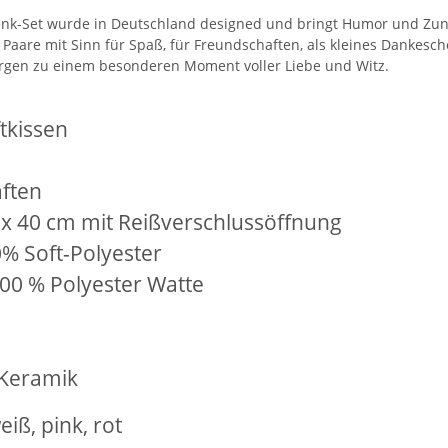
nk-Set wurde in Deutschland designed und bringt Humor und Zun
 Paare mit Sinn für Spaß, für Freundschaften, als kleines Dankes
rgen zu einem besonderen Moment voller Liebe und Witz.
tkissen
ften
 x 40 cm mit Reißverschlussöffnung
0% Soft-Polyester
100 % Polyester Watte
he 5010
10x T-Shirt Herren weiß,
LEITUNG 
Premium B&C Inspire #190
Piktogramm W
n
Rundhals mit EINER
vielen 
 €
*
79,90 €
*
ab
Druckposition CMYK
 Keramik
iß, pink, rot