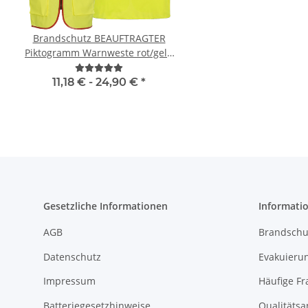
Brandschutz BEAUFTRAGTER
Geburtstags Warnwest
Piktogramm Warnweste rot/gelb
Gästebuch - 18. Geburtstag -
mit vielen Taschen S-3XL
Wunschzahl - Neon W
"BRAND22 Linie"
11,18 € -
24,90 €
*
11,99 € -
14,99
Gesetzliche Informationen
Informati
AGB
Brandschu
Datenschutz
Evakuierun
Impressum
Häufige Fr
Batteriegesetzhinweise
Qualitäts