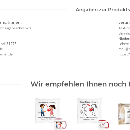
Angaben zur Produkts
ormationen:
veran
aftungsbeschränkt)
TexCor
Bahnho
Nieder
and, 31275
Lehrte
de
mail@t
orner.de
https:
Wir empfehlen Ihnen noch 