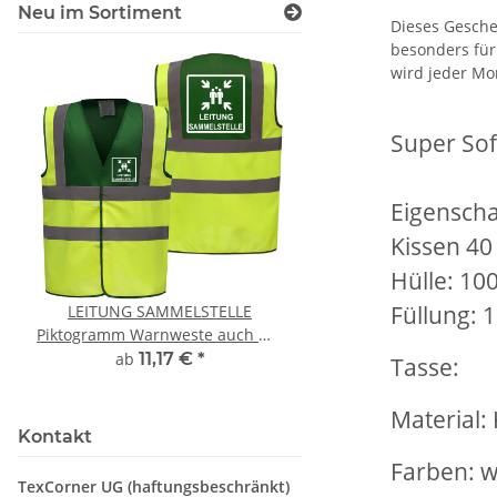
Neu im Sortiment
Dieses Gesche
besonders für
wird jeder Mo
Super Sof
Eigenscha
Kissen 40
Hülle: 10
Füllung: 
LEITUNG SAMMELSTELLE
Feuerwehr Trinkflasc
Piktogramm Warnweste auch mit
farbig 1000ml inkl.
vielen Taschen S-3XL
Wunschname
ab
11,17 €
*
7,99 € -
14,99
Tasse:
Material:
Kontakt
Farben: we
TexCorner UG (haftungsbeschränkt)