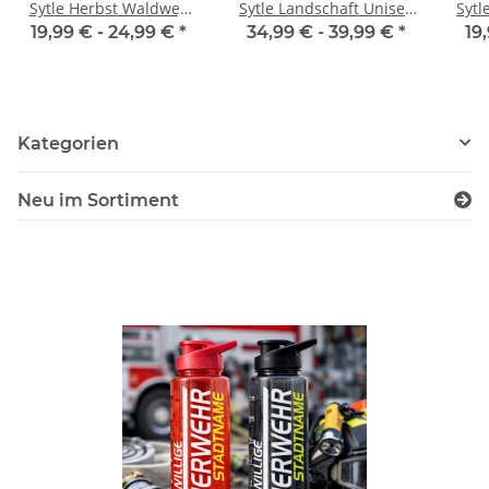
Sytle Herbst Waldweg
Sytle Landschaft Unisex
Sytle 
Unisex Premium T-Shirt
Premium Hoodie
19,99 € -
24,99 €
*
34,99 € -
39,99 €
*
19
Kategorien
Neu im Sortiment