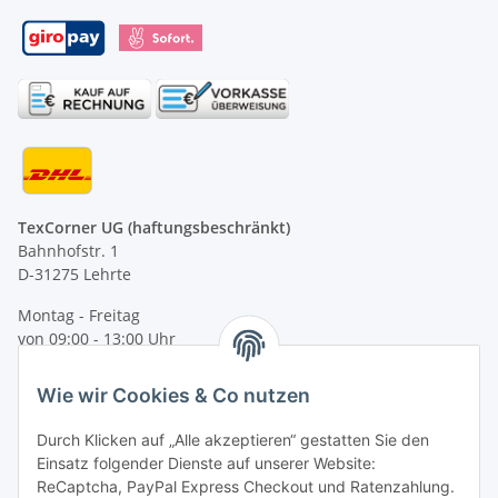
TexCorner UG (haftungsbeschränkt)
Bahnhofstr. 1
D-31275 Lehrte
Montag - Freitag
von 09:00 - 13:00 Uhr
telefonisch erreichbar
Wie wir Cookies & Co nutzen
Tel: +49 (0) 5132 8230689
Fax: +49 (0) 5132 8230693
Durch Klicken auf „Alle akzeptieren“ gestatten Sie den
E-Mail:
mail@texcorner.de
Einsatz folgender Dienste auf unserer Website:
ReCaptcha, PayPal Express Checkout und Ratenzahlung.