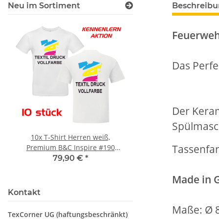
Neu im Sortiment
Beschreib
Feuerweh
Das Perfe
Der Keram
Spülmasch
10x T-Shirt Herren weiß,
LEITUNG SAMMELS
Tassenfa
Premium B&C Inspire #190
Piktogramm Warnweste
Rundhals mit EINER
vielen Taschen S
79,90 €
*
ab
11,17 €
*
Druckposition CMYK
Made in 
Kontakt
Maße: Ø 
TexCorner UG (haftungsbeschränkt)