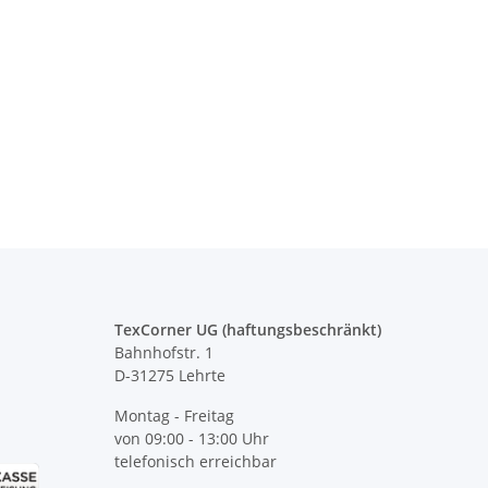
/ Funktionsweste /
Zeugnis Tasse für Lehrer
Y
tandard inkl.
Abschluss Geschenk
P
YK + weiß druck
Ta
6,74 €
*
9,90 € -
12,90 €
*
TexCorner UG (haftungsbeschränkt)
Bahnhofstr. 1
D-31275 Lehrte
Montag - Freitag
von 09:00 - 13:00 Uhr
telefonisch erreichbar