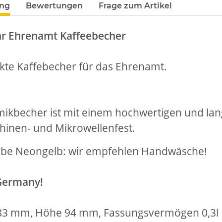
ung
Bewertungen
Frage zum Artikel
r Ehrenamt Kaffeebecher
kte Kaffebecher für das Ehrenamt.
ikbecher ist mit einem hochwertigen und lang
inen- und Mikrowellenfest.
TELLE
Feuerwehr Trinkflasche 5010
10x T-Shi
rbe Neongelb: wir empfehlen Handwäsche!
 auch mit
farbig 1000ml inkl.
Premium B
-3XL
Wunschnamen
Rundha
7,99 € -
14,99 €
*
79
Druckp
Germany!
83 mm, Höhe 94 mm, Fassungsvermögen 0,3l