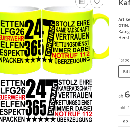
Ka
Artik
GTIN:
Kateg
Herste
Farb
Bit
6
ab
inkl. 
ab