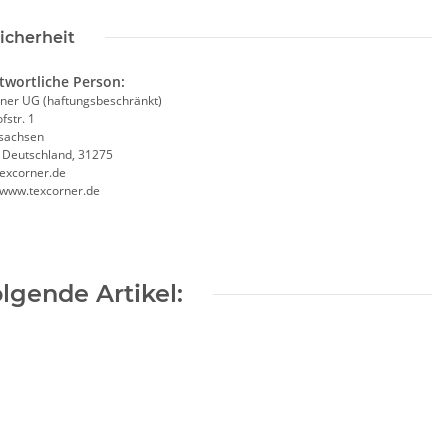
icherheit
twortliche Person:
ner UG (haftungsbeschränkt)
fstr. 1
sachsen
, Deutschland, 31275
excorner.de
//www.texcorner.de
lgende Artikel: