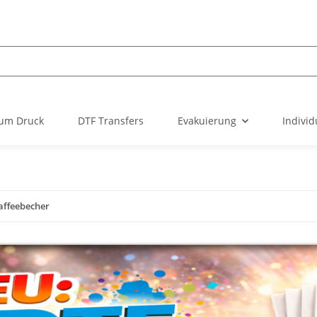
um Druck
DTF Transfers
Evakuierung
Individ
affeebecher