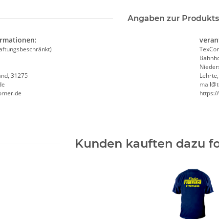
Angaben zur Produkts
ormationen:
veran
aftungsbeschränkt)
TexCor
Bahnho
Nieder
and, 31275
Lehrte
de
mail@t
orner.de
https:
Kunden kauften dazu fo