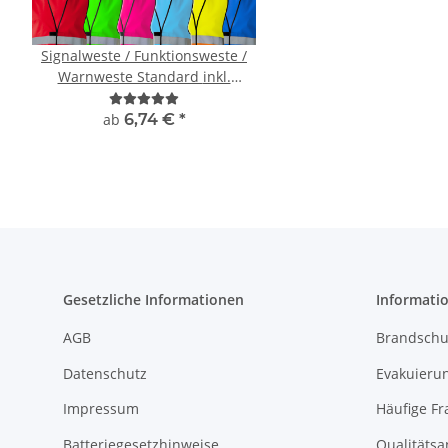
Signalweste / Funktionsweste /
Zeugnis Tasse für 
Warnweste Standard inkl.
Abschluss Gesch
Premium CMYK + weiß druck
ab
6,74 €
*
9,90 € -
12,90
Gesetzliche Informationen
Informati
AGB
Brandschu
Datenschutz
Evakuierun
Impressum
Häufige Fr
Batteriegesetzhinweise
Qualitäts