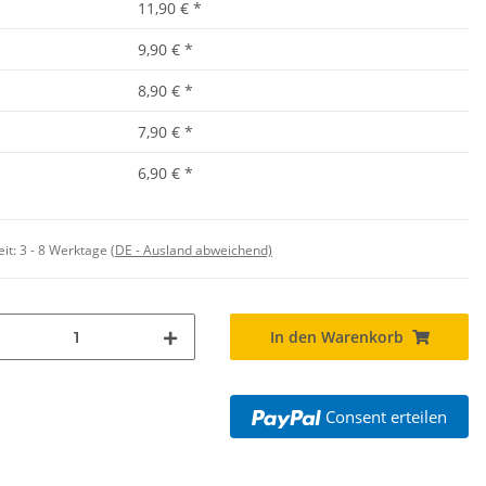
11,90 €
*
9,90 €
*
8,90 €
*
7,90 €
*
6,90 €
*
eit:
3 - 8 Werktage
(DE - Ausland abweichend)
In den Warenkorb
Consent erteilen