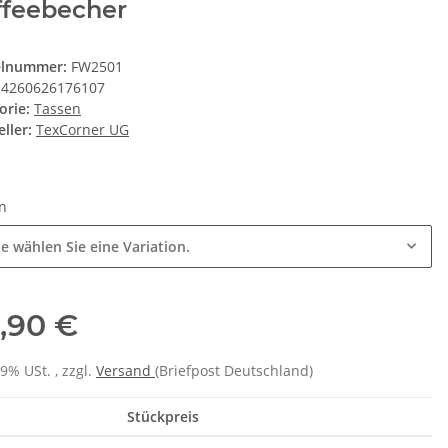
ffeebecher
elnummer:
FW2501
4260626176107
orie:
Tassen
ller:
TexCorner UG
en
te wählen Sie eine Variation.
,90 €
19% USt. , zzgl.
Versand
(Briefpost Deutschland)
Stückpreis